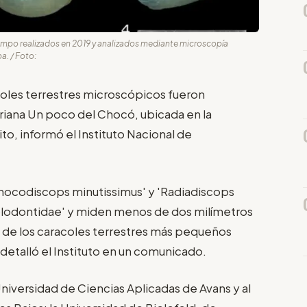
ampo realizados en 2019 y analizados mediante microscopía
a. / Foto:
oles terrestres microscópicos fueron
riana Un poco del Chocó, ubicada en la
ito, informó el Instituto Nacional de
hocodiscops minutissimus' y 'Radiadiscops
Scolodontidae' y miden menos de dos milímetros
s de los caracoles terrestres más pequeños
 detalló el Instituto en un comunicado.
niversidad de Ciencias Aplicadas de Avans y al