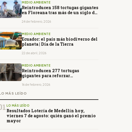
MEDIO AMBIENTE
Reintroducen 158 tortugas gigantes
en Floreana tras más de un siglo de
ausencia
24 de febrero, 2026
MEDIO AMBIENTE
Ecuador: el país más biodiverso del
planeta | Día de la Tierra
22 de abril, 2026
MEDIO AMBIENTE
Reintroducen 277 tortugas
gigantes para reforzar
conservación en Galápagos en
Ecuador
16 de febrero, 2026
LO MÁS LEÍDO
01
LO MÁS LEÍDO
Resultados Lotería de Medellín hoy,
viernes 7 de agosto: quién ganó el premio
mayor