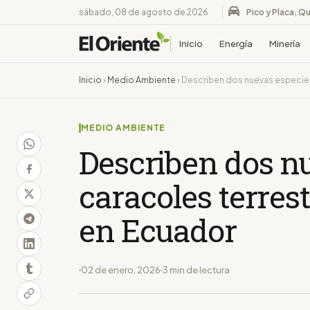
sábado, 08 de agosto de 2026
Pico y Placa, Qu
Inicio
Energía
Minería
Inicio
›
Medio Ambiente
›
Describen dos nuevas especie
MEDIO AMBIENTE
Describen dos n
caracoles terres
en Ecuador
02 de enero, 2026
3 min de lectura