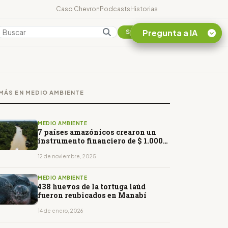
Caso Chevron
Podcasts
Historias
Pregunta a IA
Colombia
Suscribirse
Quiero Información
sobre el Caso
MÁS EN MEDIO AMBIENTE
Chevron Ecuador
Listar destinos
turísticos de la
MEDIO AMBIENTE
Amazonia Ecuatoriana
7 países amazónicos crearon un
instrumento financiero de $ 1.000
¿En que consiste la
millones
tasa minera que rige en
12 de noviembre, 2025
Ecuador?
MEDIO AMBIENTE
438 huevos de la tortuga laúd
fueron reubicados en Manabí
14 de enero, 2026