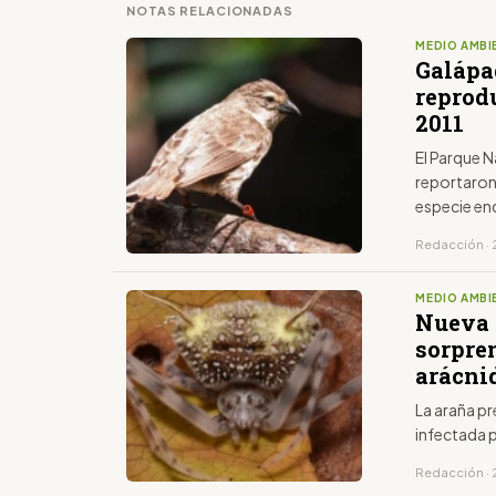
NOTAS RELACIONADAS
MEDIO AMBI
Galápa
reprod
2011
El Parque 
reportaron
especie e
Redacción · 
MEDIO AMBI
Nueva 
sorpre
arácni
La araña p
infectada 
Redacción · 