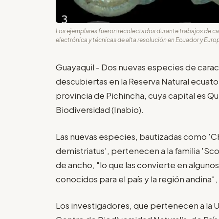
Los ejemplares fueron recolectados durante trabajos de c
electrónica y técnicas de alta resolución en Ecuador y Europ
Guayaquil - Dos nuevas especies de carac
descubiertas en la Reserva Natural ecuato
provincia de Pichincha, cuya capital es Qu
Biodiversidad (Inabio).
Las nuevas especies, bautizadas como 'C
demistriatus', pertenecen a la familia '
de ancho, "lo que las convierte en alguno
conocidos para el país y la región andina",
Los investigadores, que pertenecen a la U