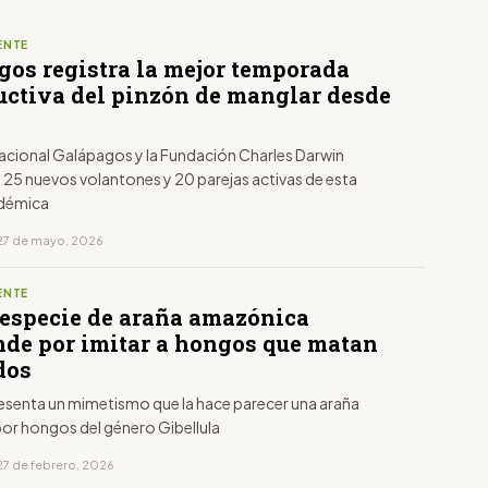
ENTE
gos registra la mejor temporada
uctiva del pinzón de manglar desde
Nacional Galápagos y la Fundación Charles Darwin
 25 nuevos volantones y 20 parejas activas de esta
ndémica
27 de mayo, 2026
ENTE
especie de araña amazónica
nde por imitar a hongos que matan
dos
resenta un mimetismo que la hace parecer una araña
por hongos del género Gibellula
27 de febrero, 2026