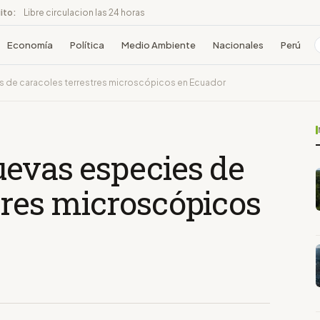
ito:
Libre circulacion las 24 horas
Economía
Política
Medio Ambiente
Nacionales
Perú
s de caracoles terrestres microscópicos en Ecuador
uevas especies de
tres microscópicos