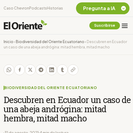
Pregunta a IA
Caso Chevron
Podcasts
Historias
Suscribirse
Quiero Información
sobre el Caso
Inicio
›
Biodiversidad del Oriente Ecuatoriano
›
Descubren en Ecuador
Chevron Ecuador
un caso de una abeja andrógina: mitad hembra, mitad macho
Listar destinos
turísticos de la
Amazonia Ecuatoriana
¿En que consiste la
tasa minera que rige en
Ecuador?
BIODIVERSIDAD DEL ORIENTE ECUATORIANO
Descubren en Ecuador un caso de
una abeja andrógina: mitad
hembra, mitad macho
31 de agosto, 2021
4 min de lectura