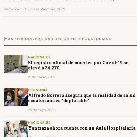
Redacción · 02 de septiembre, 2021
MÁS EN BIODIVERSIDAD DEL ORIENTE ECUATORIANO
NACIONALES
El registro oficial de muertes por Covid-19 se
elevó a 34.270
21 de enero, 2022
ECONOMÍA
Alfredo Borrero asegura que la realidad de salud
ecuatoriana es "deplorable"
25 de mayo, 2021
NACIONALES
Yantzaza ahora cuenta con un Aula Hospitalaria