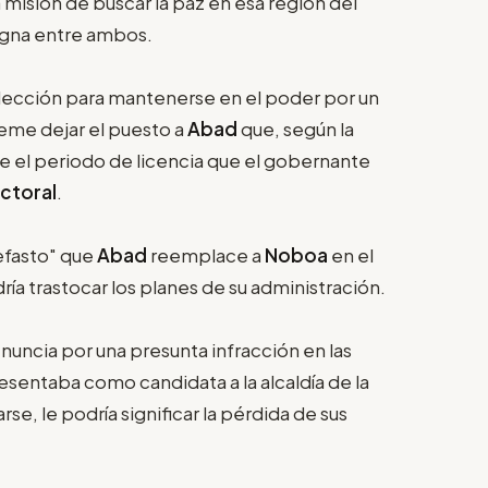
a misión de buscar la paz en esa región del
ugna entre ambos.
elección para mantenerse en el poder por un
eme dejar el puesto a
Abad
que, según la
e el periodo de licencia que el gobernante
ctoral
.
nefasto" que
Abad
reemplace a
Noboa
en el
ía trastocar los planes de su administración.
nuncia por una presunta infracción en las
sentaba como candidata a la alcaldía de la
e, le podría significar la pérdida de sus