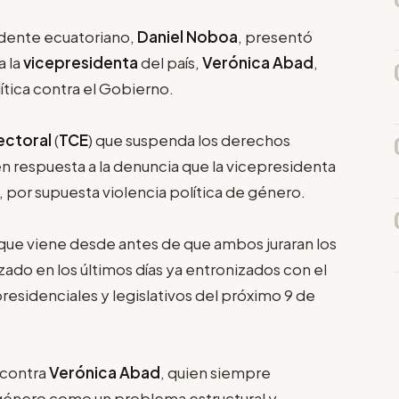
idente ecuatoriano,
Daniel Noboa
, presentó
a la
vicepresidenta
del país,
Verónica Abad
,
lítica contra el Gobierno.
ectoral
(
TCE
) que suspenda los derechos
 en respuesta a la denuncia que la vicepresidenta
, por supuesta violencia política de género.
 que viene desde antes de que ambos juraran los
ado en los últimos días ya entronizados con el
residenciales y legislativos del próximo 9 de
 contra
Verónica Abad
, quien siempre
e género como un problema estructural y