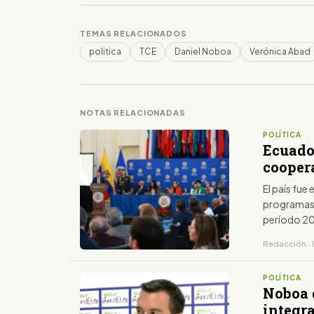
TEMAS RELACIONADOS
politica
TCE
Daniel Noboa
Verónica Abad
NOTAS RELACIONADAS
POLÍTICA
Ecuador
cooper
El país fue
programas y
período 
Redacción · 1
POLÍTICA
Noboa 
integr