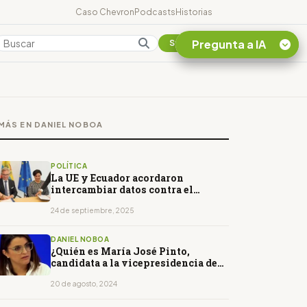
Caso Chevron
Podcasts
Historias
Pregunta a IA
Colombia
Suscribirse
Quiero Información
sobre el Caso
MÁS EN DANIEL NOBOA
Chevron Ecuador
Listar destinos
turísticos de la
POLÍTICA
Amazonia Ecuatoriana
La UE y Ecuador acordaron
intercambiar datos contra el
¿En que consiste la
crimen organizado y el terrorismo
tasa minera que rige en
24 de septiembre, 2025
Ecuador?
DANIEL NOBOA
¿Quién es María José Pinto,
candidata a la vicepresidencia de
Daniel Noboa para las elecciones
de Ecuador?
20 de agosto, 2024