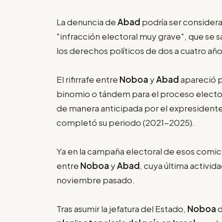
La denuncia de
Abad
podría ser consider
"infracción electoral muy grave", que se 
los derechos políticos de dos a cuatro año
El rifirrafe entre
Noboa
y
Abad
apareció 
binomio o tándem para el proceso electo
de manera anticipada por el expresident
completó su periodo (2021-2025).
Ya en la campaña electoral de esos comic
entre
Noboa
y
Abad
, cuya última activid
noviembre pasado.
Tras asumir la jefatura del Estado,
Noboa
d