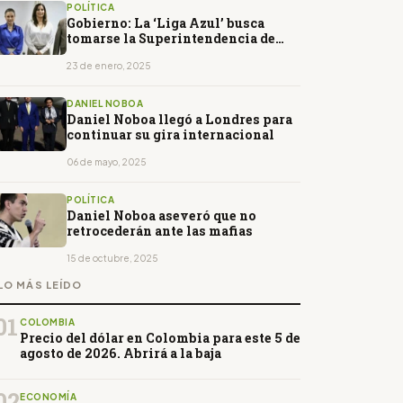
POLÍTICA
Gobierno: La ‘Liga Azul’ busca
tomarse la Superintendencia de
Bancos
23 de enero, 2025
DANIEL NOBOA
Daniel Noboa llegó a Londres para
continuar su gira internacional
06 de mayo, 2025
POLÍTICA
Daniel Noboa aseveró que no
retrocederán ante las mafias
15 de octubre, 2025
LO MÁS LEÍDO
01
COLOMBIA
Precio del dólar en Colombia para este 5 de
agosto de 2026. Abrirá a la baja
02
ECONOMÍA