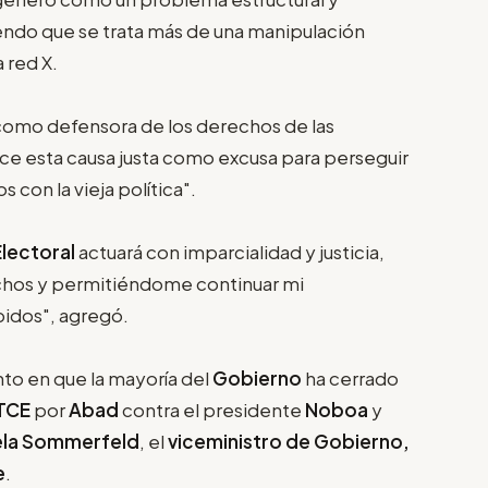
endo que se trata más de una manipulación
 red X.
 como defensora de los derechos de las
lice esta causa justa como excusa para perseguir
 con la vieja política".
lectoral
actuará con imparcialidad y justicia,
chos y permitiéndome continuar mi
bidos", agregó.
to en que la mayoría del
Gobierno
ha cerrado
TCE
por
Abad
contra el presidente
Noboa
y
iela Sommerfeld
, el
viceministro de Gobierno,
e
.