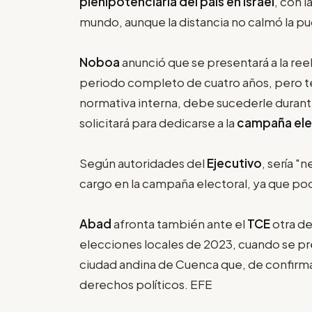
plenipotenciaria del país en Israel
, con l
mundo, aunque la distancia no calmó la p
Noboa
anunció que se presentará a la re
periodo completo de cuatro años, pero t
normativa interna, debe sucederle durant
solicitará para dedicarse a la
campaña ele
Según autoridades del
Ejecutivo
, sería "
cargo en la campaña electoral, ya que podr
Abad
afronta también ante el
TCE
otra de
elecciones locales de 2023, cuando se pre
ciudad andina de Cuenca que, de confirmars
derechos políticos. EFE