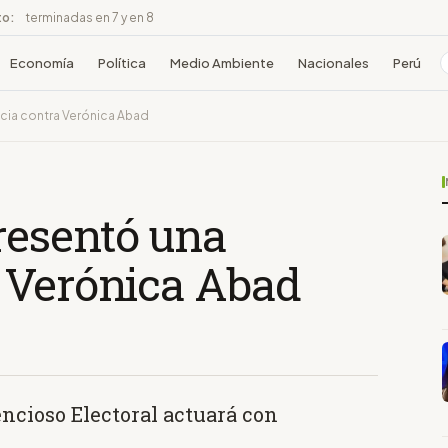
to:
terminadas en 7 y en 8
Economía
Política
Medio Ambiente
Nacionales
Perú
cia contra Verónica Abad
resentó una
 Verónica Abad
encioso Electoral actuará con