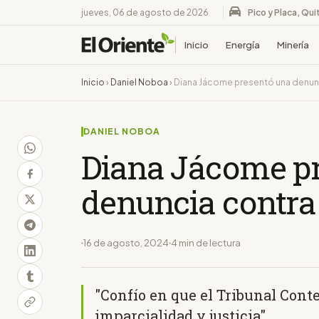
jueves, 06 de agosto de 2026
Pico y Placa, Qui
Inicio
Energía
Minería
Inicio
›
Daniel Noboa
›
Diana Jácome presentó una denun
DANIEL NOBOA
Diana Jácome p
denuncia contra
16 de agosto, 2024
4 min de lectura
"Confío en que el Tribunal Cont
imparcialidad y justicia"