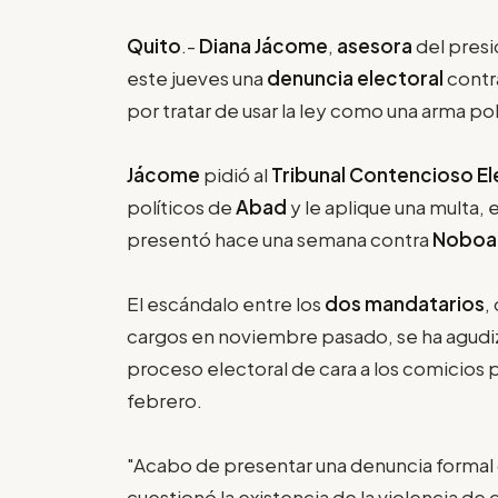
Quito
.-
Diana Jácome
,
asesora
del pres
este jueves una
denuncia electoral
contr
por tratar de usar la ley como una arma po
Jácome
pidió al
Tribunal Contencioso El
políticos de
Abad
y le aplique una multa,
presentó hace una semana contra
Noboa
El escándalo entre los
dos mandatarios
,
cargos en noviembre pasado, se ha agudiz
proceso electoral de cara a los comicios p
febrero.
"Acabo de presentar una denuncia formal
cuestionó la existencia de la violencia d