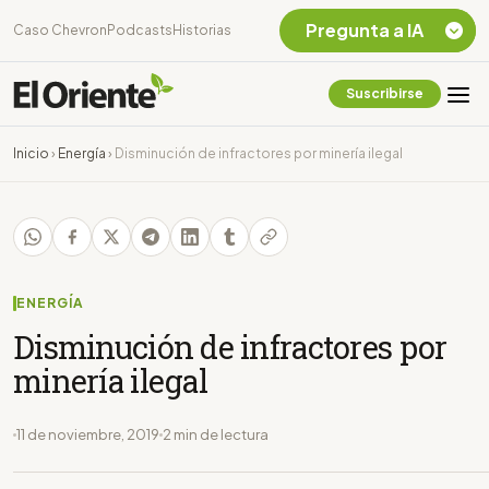
Pregunta a IA
Caso Chevron
Podcasts
Historias
Suscribirse
Quiero Información
sobre el Caso
Inicio
›
Energía
›
Disminución de infractores por minería ilegal
Chevron Ecuador
Listar destinos
turísticos de la
Amazonia Ecuatoriana
¿En que consiste la
tasa minera que rige en
ENERGÍA
Ecuador?
Disminución de infractores por
minería ilegal
11 de noviembre, 2019
2 min de lectura