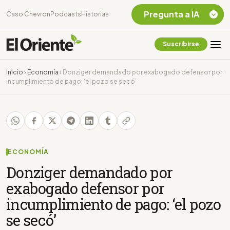
Pregunta a IA
Caso Chevron
Podcasts
Historias
Suscribirse
Quiero Información
sobre el Caso
Inicio
›
Economía
›
Donziger demandado por exabogado defensor por
Chevron Ecuador
incumplimiento de pago: ‘el pozo se secó’
Listar destinos
turísticos de la
Amazonia Ecuatoriana
¿En que consiste la
tasa minera que rige en
Ecuador?
ECONOMÍA
Donziger demandado por
exabogado defensor por
incumplimiento de pago: ‘el pozo
se secó’