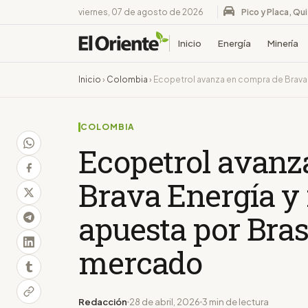
viernes, 07 de agosto de 2026
Pico y Placa, Qu
Inicio
Energía
Minería
Inicio
›
Colombia
›
Ecopetrol avanza en compra de Brava 
COLOMBIA
Ecopetrol avanz
Brava Energía y 
apuesta por Brasi
mercado
Redacción
28 de abril, 2026
3 min de lectura