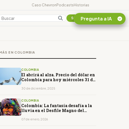
Caso Chevron
Podcasts
Historias
Pregunta a IA
Colombia
Suscribirse
Quiero Información
sobre el Caso
MÁS EN COLOMBIA
Chevron Ecuador
Listar destinos
turísticos de la
COLOMBIA
Amazonia Ecuatoriana
El abrirá al alza. Precio del dólar en
Colombia para hoy miércoles 31 de
¿En que consiste la
diciembre de 2025
tasa minera que rige en
30 de diciembre, 2025
Ecuador?
COLOMBIA
Colombia: La fantasía desafía a la
lluvia en el Desfile Magno del
carnaval de Pasto
07 de enero, 2026