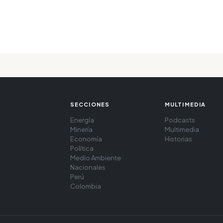
SECCIONES
MULTIMEDIA
Energía
Podcasts
Minería
Multimedia
Economía
Historias
Política
Medio Ambiente
Nacionales
Perú
Colombia