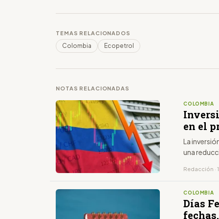
TEMAS RELACIONADOS
Colombia
Ecopetrol
NOTAS RELACIONADAS
COLOMBIA
Inversi
en el p
La inversió
una reducci
Redacción · 1
COLOMBIA
Días F
fechas,