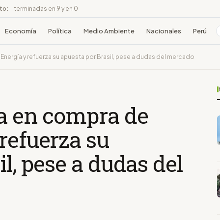
ito:
terminadas en 9 y en 0
Economía
Política
Medio Ambiente
Nacionales
Perú
Energía y refuerza su apuesta por Brasil, pese a dudas del mercado
a en compra de
refuerza su
l, pese a dudas del