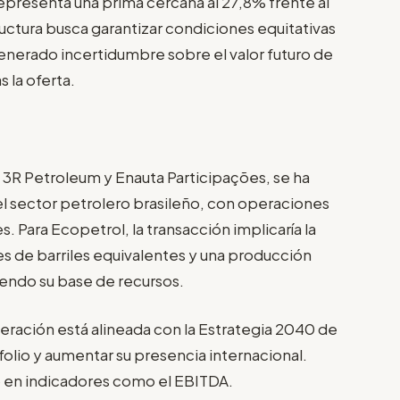
epresenta una prima cercana al 27,8% frente al
ructura busca garantizar condiciones equitativas
enerado incertidumbre sobre el valor futuro de
 la oferta.
e 3R Petroleum y Enauta Participações, se ha
l sector petrolero brasileño, con operaciones
 Para Ecopetrol, la transacción implicaría la
s de barriles equivalentes y una producción
ciendo su base de recursos.
peración está alineada con la Estrategia 2040 de
folio y aumentar su presencia internacional.
 en indicadores como el EBITDA.