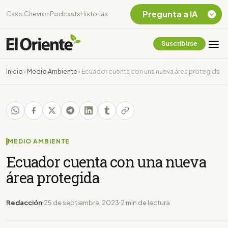
Pregunta a IA
Caso Chevron
Podcasts
Historias
Suscribirse
Quiero Información
sobre el Caso
Inicio
›
Medio Ambiente
›
Ecuador cuenta con una nueva área protegida
Chevron Ecuador
Listar destinos
turísticos de la
Amazonia Ecuatoriana
¿En que consiste la
tasa minera que rige en
MEDIO AMBIENTE
Ecuador?
Ecuador cuenta con una nueva
área protegida
Redacción
25 de septiembre, 2023
2 min de lectura