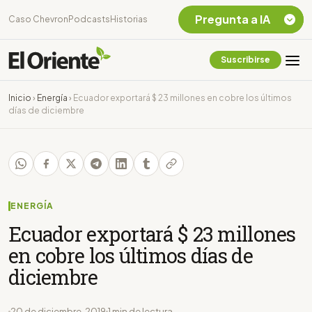
Pregunta a IA
Caso Chevron
Podcasts
Historias
Suscribirse
Quiero Información
sobre el Caso
Inicio
›
Energía
›
Ecuador exportará $ 23 millones en cobre los últimos
Chevron Ecuador
días de diciembre
Listar destinos
turísticos de la
Amazonia Ecuatoriana
¿En que consiste la
tasa minera que rige en
Ecuador?
ENERGÍA
Ecuador exportará $ 23 millones
en cobre los últimos días de
diciembre
20 de diciembre, 2019
1 min de lectura