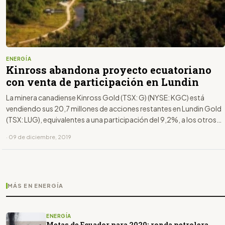
ENERGÍA
Kinross abandona proyecto ecuatoriano
con venta de participación en Lundin
La minera canadiense Kinross Gold (TSX: G) (NYSE: KGC) está
vendiendo sus 20,7 millones de acciones restantes en Lundin Gold
(TSX: LUG), equivalentes a una participación del 9,2%, a los otros
dos inversores importantes en la empresa centrada en Ecuador, en
· 09 de diciembre, 2019
un acuerdo valorado en aproximadamente C $ 150 millones ($ 114
millones).
MÁS EN ENERGÍA
ENERGÍA
Metas de Ecuador para 2020: ronda petrolera,