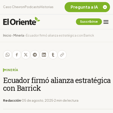
Pregunta a IA
Caso Chevron
Podcasts
Historias
Suscribirse
Quiero Información
sobre el Caso
Inicio
›
Minería
›
Ecuador firmó alianza estratégica con Barrick
Chevron Ecuador
Listar destinos
turísticos de la
Amazonia Ecuatoriana
¿En que consiste la
tasa minera que rige en
MINERÍA
Ecuador?
Ecuador firmó alianza estratégica
con Barrick
Redacción
05 de agosto, 2025
2 min de lectura