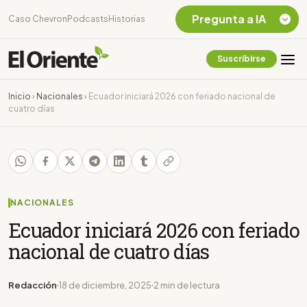
Pregunta a IA
Caso Chevron
Podcasts
Historias
Suscribirse
Quiero Información
sobre el Caso
Inicio
›
Nacionales
›
Ecuador iniciará 2026 con feriado nacional de
Chevron Ecuador
cuatro días
Listar destinos
turísticos de la
Amazonia Ecuatoriana
¿En que consiste la
tasa minera que rige en
Ecuador?
NACIONALES
Ecuador iniciará 2026 con feriado
nacional de cuatro días
Redacción
18 de diciembre, 2025
2 min de lectura