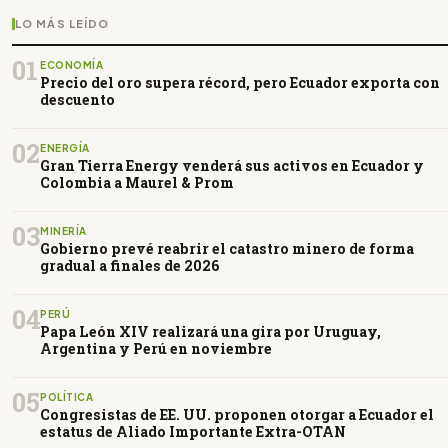
LO MÁS LEÍDO
01
ECONOMÍA
Precio del oro supera récord, pero Ecuador exporta con
descuento
02
ENERGÍA
Gran Tierra Energy venderá sus activos en Ecuador y
Colombia a Maurel & Prom
03
MINERÍA
Gobierno prevé reabrir el catastro minero de forma
gradual a finales de 2026
04
PERÚ
Papa León XIV realizará una gira por Uruguay,
Argentina y Perú en noviembre
05
POLÍTICA
Congresistas de EE. UU. proponen otorgar a Ecuador el
estatus de Aliado Importante Extra-OTAN