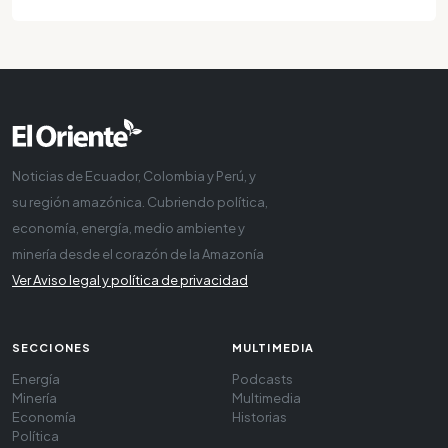
Noticias de Ecuador, Colombia y Perú, y
su región amazónica. Cubriendo política,
economía, energía, medio ambiente y
minería desde el corazón de la Amazonía
Ver Aviso legal y política de privacidad
SECCIONES
MULTIMEDIA
Energía
Podcasts
Minería
Multimedia
Economía
Historias
Política