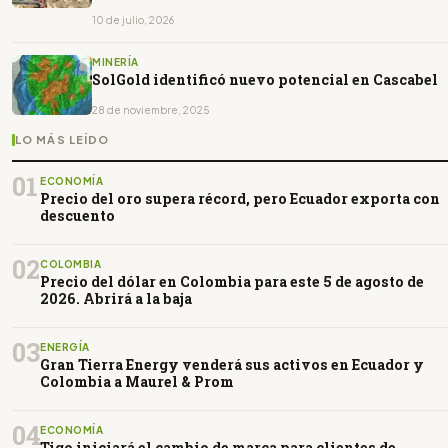
10 de julio, 2026
MINERÍA
SolGold identificó nuevo potencial en Cascabel
28 de noviembre, 2025
LO MÁS LEÍDO
01
ECONOMÍA
Precio del oro supera récord, pero Ecuador exporta con
descuento
02
COLOMBIA
Precio del dólar en Colombia para este 5 de agosto de
2026. Abrirá a la baja
03
ENERGÍA
Gran Tierra Energy venderá sus activos en Ecuador y
Colombia a Maurel & Prom
04
ECONOMÍA
Tigo iniciará el cambio de marca para clientes de