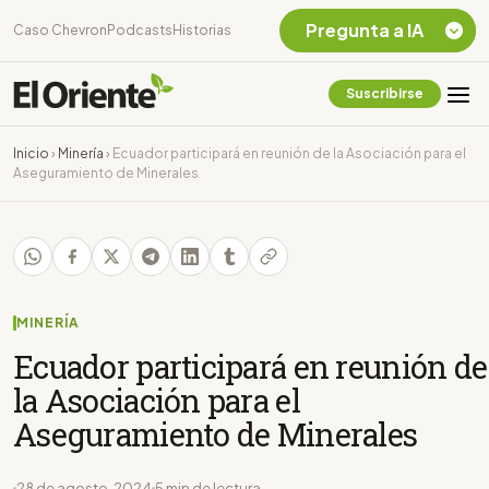
Pregunta a IA
Caso Chevron
Podcasts
Historias
Suscribirse
Quiero Información
sobre el Caso
Inicio
›
Minería
›
Ecuador participará en reunión de la Asociación para el
Chevron Ecuador
Aseguramiento de Minerales
Listar destinos
turísticos de la
Amazonia Ecuatoriana
¿En que consiste la
tasa minera que rige en
Ecuador?
MINERÍA
Ecuador participará en reunión de
la Asociación para el
Aseguramiento de Minerales
28 de agosto, 2024
5 min de lectura