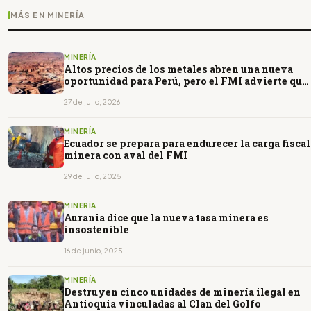
MÁS EN MINERÍA
MINERÍA
Altos precios de los metales abren una nueva
oportunidad para Perú, pero el FMI advierte que
no será suficiente
27 de julio, 2026
MINERÍA
Ecuador se prepara para endurecer la carga fiscal
minera con aval del FMI
29 de julio, 2025
MINERÍA
Aurania dice que la nueva tasa minera es
insostenible
16 de junio, 2025
MINERÍA
Destruyen cinco unidades de minería ilegal en
Antioquia vinculadas al Clan del Golfo