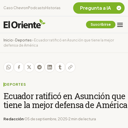
Pregunta a IA
Caso Chevron
Podcasts
Historias
Suscribirse
Quiero Información
sobre el Caso
Inicio
›
Deportes
›
Ecuador ratificó en Asunción que tiene la mejor
Chevron Ecuador
defensa de América
Listar destinos
turísticos de la
Amazonia Ecuatoriana
¿En que consiste la
tasa minera que rige en
Ecuador?
DEPORTES
Ecuador ratificó en Asunción que
tiene la mejor defensa de América
Redacción
05 de septiembre, 2025
2 min de lectura