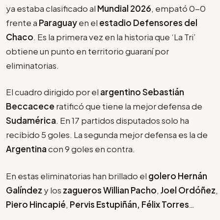
ya estaba clasificado al
Mundial 2026
, empató 0-0
frente a
Paraguay
en el
estadio Defensores del
Chaco
. Es la primera vez en la historia que ‘La Tri’
obtiene un punto en territorio guaraní por
eliminatorias.
El cuadro dirigido por el
argentino Sebastián
Beccacece
ratificó que tiene la mejor defensa de
Sudamérica
. En 17 partidos disputados solo ha
recibido 5 goles. La segunda mejor defensa es la de
Argentina
con 9 goles en contra.
En estas eliminatorias han brillado el
golero Hernán
Galíndez
y los
zagueros Willian Pacho
,
Joel Ordóñez
,
Piero Hincapié
,
Pervis Estupiñán, Félix Torres
…