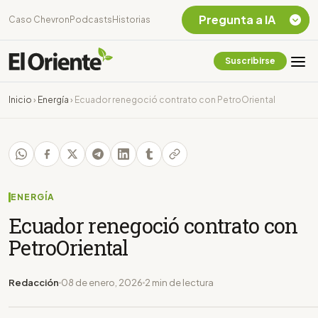
Pregunta a IA
Caso Chevron
Podcasts
Historias
Suscribirse
Quiero Información
sobre el Caso
Inicio
›
Energía
›
Ecuador renegoció contrato con PetroOriental
Chevron Ecuador
Listar destinos
turísticos de la
Amazonia Ecuatoriana
¿En que consiste la
tasa minera que rige en
ENERGÍA
Ecuador?
Ecuador renegoció contrato con
PetroOriental
Redacción
08 de enero, 2026
2 min de lectura