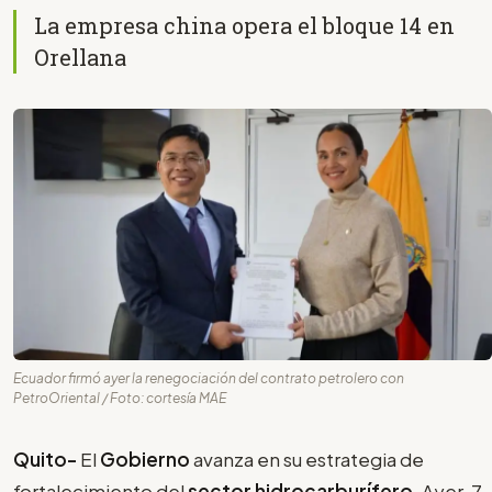
La empresa china opera el bloque 14 en
Orellana
Ecuador firmó ayer la renegociación del contrato petrolero con
PetroOriental / Foto: cortesía MAE
Quito-
El
Gobierno
avanza en su estrategia de
fortalecimiento del
sector hidrocarburífero
. Ayer, 7