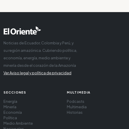
Noticias de Ecuador, Colombia y Perú, y
su región amazónica. Cubriendo política,
economía, energía, medio ambiente y
minería desde el corazón de la Amazonía
Ver Aviso legal y política de privacidad
SECCIONES
MULTIMEDIA
Energía
Podcasts
Minería
Multimedia
Economía
Historias
Política
Medio Ambiente
Nacionales