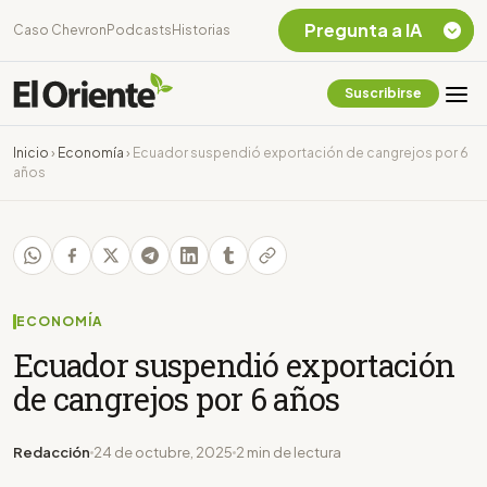
Pregunta a IA
Caso Chevron
Podcasts
Historias
Suscribirse
Quiero Información
sobre el Caso
Inicio
›
Economía
›
Ecuador suspendió exportación de cangrejos por 6
Chevron Ecuador
años
Listar destinos
turísticos de la
Amazonia Ecuatoriana
¿En que consiste la
tasa minera que rige en
Ecuador?
ECONOMÍA
Ecuador suspendió exportación
de cangrejos por 6 años
Redacción
24 de octubre, 2025
2 min de lectura