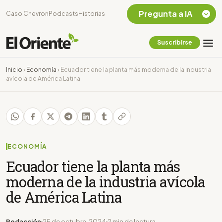
Pregunta a IA
Caso Chevron
Podcasts
Historias
Suscribirse
Quiero Información
sobre el Caso
Inicio
›
Economía
›
Ecuador tiene la planta más moderna de la industria
Chevron Ecuador
avícola de América Latina
Listar destinos
turísticos de la
Amazonia Ecuatoriana
¿En que consiste la
tasa minera que rige en
Ecuador?
ECONOMÍA
Ecuador tiene la planta más
moderna de la industria avícola
de América Latina
Redacción
25 de octubre, 2024
2 min de lectura