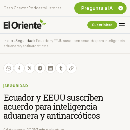
Pregunta a IA
Caso Chevron
Podcasts
Historias
Suscribirse
Quiero Información
sobre el Caso
Inicio
›
Seguridad
›
Ecuador y EEUU suscriben acuerdo para inteligencia
Chevron Ecuador
aduanera y antinarcóticos
Listar destinos
turísticos de la
Amazonia Ecuatoriana
¿En que consiste la
tasa minera que rige en
Ecuador?
SEGURIDAD
Ecuador y EEUU suscriben
acuerdo para inteligencia
aduanera y antinarcóticos
14 de enero, 2021
3 min de lectura