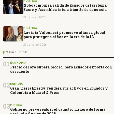
POLÍTICA
Noboa impulsa salida de Ecuador del sistema
Sucre y Asamblea inicia trámite de denuncia
27 de mayo, 2026
POLÍTICA
Lavinia Valbonesi promueve alianza global
para proteger a niños en la era de la IA
27 de marzo, 2026
LO MÁS LEÍDO
01
ECONOMÍA
Precio del oro supera récord, pero Ecuador exporta con
descuento
02
ENERGÍA
Gran Tierra Energy venderá sus activos en Ecuador y
Colombia a Maurel & Prom
03
MINERÍA
Gobierno prevé reabrir el catastro minero de forma
gradual a finales de 2026