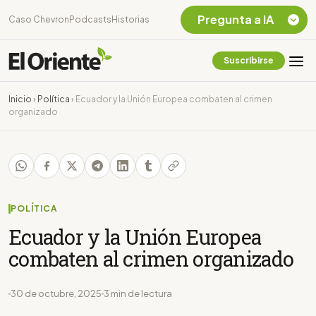
Pregunta a IA
Caso Chevron
Podcasts
Historias
Suscribirse
Quiero Información
sobre el Caso
Inicio
›
Política
›
Ecuador y la Unión Europea combaten al crimen
Chevron Ecuador
organizado
Listar destinos
turísticos de la
Amazonia Ecuatoriana
¿En que consiste la
tasa minera que rige en
Ecuador?
POLÍTICA
Ecuador y la Unión Europea
combaten al crimen organizado
30 de octubre, 2025
3 min de lectura