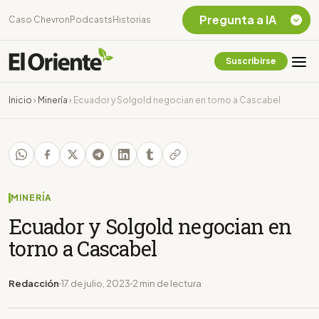
Pregunta a IA
Caso Chevron
Podcasts
Historias
Suscribirse
Quiero Información
sobre el Caso
Inicio
›
Minería
›
Ecuador y Solgold negocian en torno a Cascabel
Chevron Ecuador
Listar destinos
turísticos de la
Amazonia Ecuatoriana
¿En que consiste la
tasa minera que rige en
MINERÍA
Ecuador?
Ecuador y Solgold negocian en
torno a Cascabel
Redacción
17 de julio, 2023
2 min de lectura