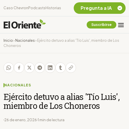
Pregunta a IA
Caso Chevron
Podcasts
Historias
Suscribirse
Quiero Información
sobre el Caso
Inicio
›
Nacionales
›
Ejército detuvo a alias 'Tío Luis', miembro de Los
Chevron Ecuador
Choneros
Listar destinos
turísticos de la
Amazonia Ecuatoriana
¿En que consiste la
tasa minera que rige en
Ecuador?
NACIONALES
Ejército detuvo a alias 'Tío Luis',
miembro de Los Choneros
26 de enero, 2026
1 min de lectura