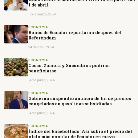
1 de abril
18 de marzo, 2024
ECONOMÍA
Bonos de Ecuador repuntaron después del
Referéndum
24 de abril, 2024
ECONOMÍA
Cacao: Zamora y Sucumbíos podrían
beneficiarse
14 de junio, 2024
ECONOMÍA
Gobierno suspendió anuncio de fin de precios
congelados en gasolinas subsidiadas
14 de junio, 2024
ECONOMÍA
Índice del Encebollado: Así subió el precio del
plato más popular de Ecuador en mayo