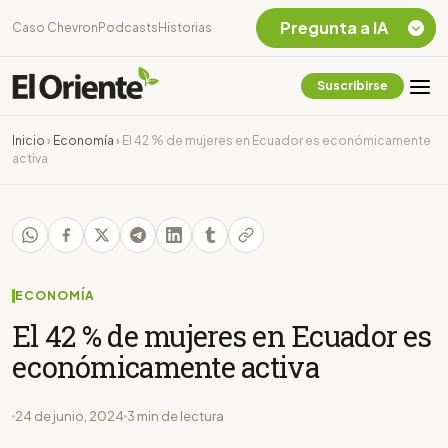
Pregunta a IA
Caso Chevron
Podcasts
Historias
Suscribirse
Quiero Información
sobre el Caso
Inicio
›
Economía
›
El 42 % de mujeres en Ecuador es económicamente
Chevron Ecuador
activa
Listar destinos
turísticos de la
Amazonia Ecuatoriana
¿En que consiste la
tasa minera que rige en
Ecuador?
ECONOMÍA
El 42 % de mujeres en Ecuador es
económicamente activa
24 de junio, 2024
3 min de lectura