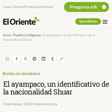
Pregunta a IA
Caso Chevron
Podcasts
Historias
Suscribirse
Quiero Información
sobre el Caso
Inicio
›
Pueblos Indígenas
›
El ayampaco, un identificativo de la
Chevron Ecuador
nacionalidad Shuar
Listar destinos
turísticos de la
Amazonia Ecuatoriana
¿En que consiste la
tasa minera que rige en
Ecuador?
PUEBLOS INDÍGENAS
El ayampaco, un identificativo de
la nacionalidad Shuar
11 de febrero, 2020
1 min de lectura