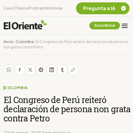
Pregunta a IA
Caso Chevron
Podcasts
Historias
Suscribirse
Quiero Información
sobre el Caso
Inicio
›
Colombia
›
El Congreso de Perú reiteró declaración de persona
Chevron Ecuador
non grata contra Petro
Listar destinos
turísticos de la
Amazonia Ecuatoriana
¿En que consiste la
tasa minera que rige en
Ecuador?
COLOMBIA
El Congreso de Perú reiteró
declaración de persona non grata
contra Petro
22 de agosto, 2025
3 min de lectura