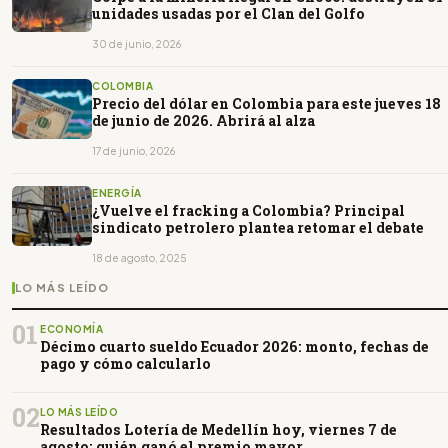
unidades usadas por el Clan del Golfo
30 de junio, 2026
COLOMBIA
Precio del dólar en Colombia para este jueves 18
de junio de 2026. Abrirá al alza
17 de junio, 2026
ENERGÍA
¿Vuelve el fracking a Colombia? Principal
sindicato petrolero plantea retomar el debate
18 de agosto, 2025
LO MÁS LEÍDO
01
ECONOMÍA
Décimo cuarto sueldo Ecuador 2026: monto, fechas de
pago y cómo calcularlo
02
LO MÁS LEÍDO
Resultados Lotería de Medellín hoy, viernes 7 de
agosto: quién ganó el premio mayor