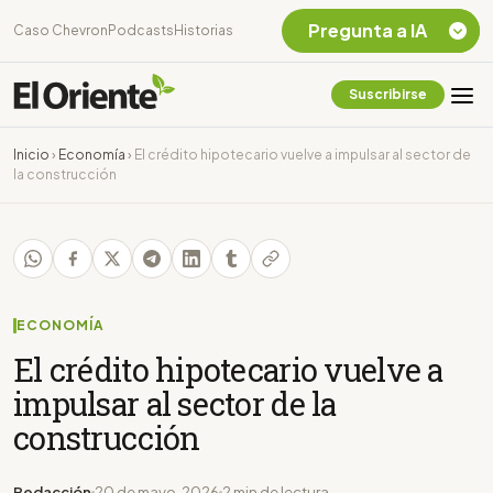
Pregunta a IA
Caso Chevron
Podcasts
Historias
Suscribirse
Quiero Información
sobre el Caso
Inicio
›
Economía
›
El crédito hipotecario vuelve a impulsar al sector de
Chevron Ecuador
la construcción
Listar destinos
turísticos de la
Amazonia Ecuatoriana
¿En que consiste la
tasa minera que rige en
Ecuador?
ECONOMÍA
El crédito hipotecario vuelve a
impulsar al sector de la
construcción
Redacción
20 de mayo, 2026
2 min de lectura