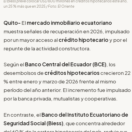
El Biess prevé colocar USD 600 millones en créditos hipotecarios este año,
un 25 % más que en 2025 / Foto: El Oriente
Quito-
El
mercado inmobiliario ecuatoriano
muestra señales de recuperación en 2026, impulsado
por un mayor acceso al
crédito hipotecario
y por el
repunte de la actividad constructora.
Según el
Banco Central del Ecuador (BCE)
, los
desembolsos de
créditos hipotecarios
crecieron 22
% entre enero y marzo de 2026 frente al mismo
período del año anterior. El incremento fue impulsado
por la banca privada, mutualistas y cooperativas.
En contraste, el
Banco del Instituto Ecuatoriano de
Seguridad Social (Biess)
, que concentra alrededor
del 60 % de la cartera hipotecaria del país, redujo sus