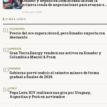
Ecuador y República Dominicana inician la
primera ronda de negociaciones para avanzar en
un acuerdo comercial
07 de julio, 2026
LO MÁS LEÍDO
01
ECONOMÍA
Precio del oro supera récord, pero Ecuador exporta con
descuento
02
ENERGÍA
Gran Tierra Energy venderá sus activos en Ecuador y
Colombia a Maurel & Prom
03
MINERÍA
Gobierno prevé reabrir el catastro minero de forma
gradual a finales de 2026
04
PERÚ
Papa León XIV realizará una gira por Uruguay,
Argentina y Perú en noviembre