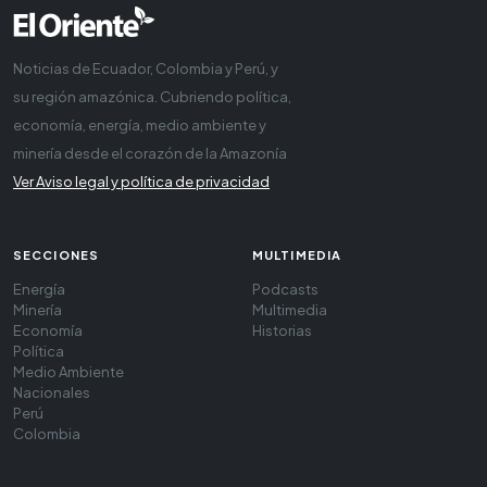
Noticias de Ecuador, Colombia y Perú, y
su región amazónica. Cubriendo política,
economía, energía, medio ambiente y
minería desde el corazón de la Amazonía
Ver Aviso legal y política de privacidad
SECCIONES
MULTIMEDIA
Energía
Podcasts
Minería
Multimedia
Economía
Historias
Política
Medio Ambiente
Nacionales
Perú
Colombia