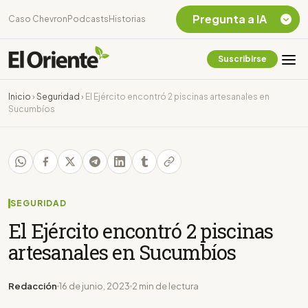
Pregunta a IA
Caso Chevron
Podcasts
Historias
Suscribirse
Quiero Información
sobre el Caso
Inicio
›
Seguridad
›
El Ejército encontró 2 piscinas artesanales en
Chevron Ecuador
Sucumbíos
Listar destinos
turísticos de la
Amazonia Ecuatoriana
¿En que consiste la
tasa minera que rige en
Ecuador?
SEGURIDAD
El Ejército encontró 2 piscinas
artesanales en Sucumbíos
Redacción
16 de junio, 2023
2 min de lectura