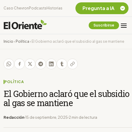
Pregunta a IA
Caso Chevron
Podcasts
Historias
Suscribirse
Quiero Información
sobre el Caso
Inicio
›
Política
›
El Gobierno aclaró que el subsidio al gas se mantiene
Chevron Ecuador
Listar destinos
turísticos de la
Amazonia Ecuatoriana
¿En que consiste la
tasa minera que rige en
POLÍTICA
Ecuador?
El Gobierno aclaró que el subsidio
al gas se mantiene
Redacción
15 de septiembre, 2025
2 min de lectura