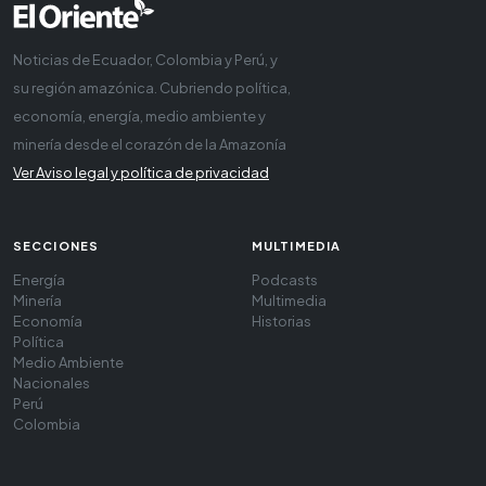
Noticias de Ecuador, Colombia y Perú, y
su región amazónica. Cubriendo política,
economía, energía, medio ambiente y
minería desde el corazón de la Amazonía
Ver Aviso legal y política de privacidad
SECCIONES
MULTIMEDIA
Energía
Podcasts
Minería
Multimedia
Economía
Historias
Política
Medio Ambiente
Nacionales
Perú
Colombia