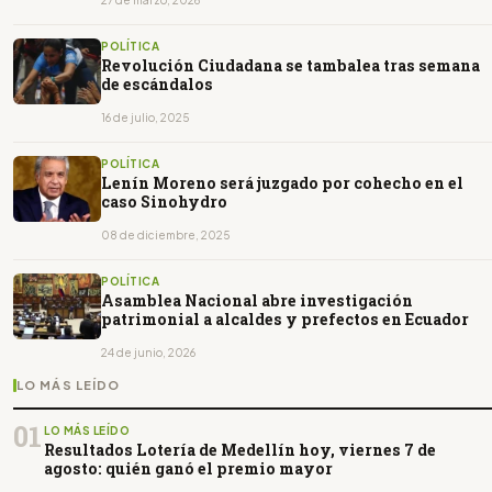
POLÍTICA
Revolución Ciudadana se tambalea tras semana
de escándalos
16 de julio, 2025
POLÍTICA
Lenín Moreno será juzgado por cohecho en el
caso Sinohydro
08 de diciembre, 2025
POLÍTICA
Asamblea Nacional abre investigación
patrimonial a alcaldes y prefectos en Ecuador
24 de junio, 2026
LO MÁS LEÍDO
01
LO MÁS LEÍDO
Resultados Lotería de Medellín hoy, viernes 7 de
agosto: quién ganó el premio mayor