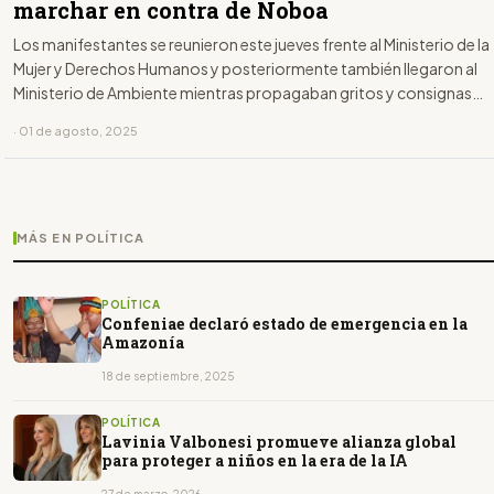
marchar en contra de Noboa
Los manifestantes se reunieron este jueves frente al Ministerio de la
Mujer y Derechos Humanos y posteriormente también llegaron al
Ministerio de Ambiente mientras propagaban gritos y consignas
como "Fuera, Noboa, fuera".
· 01 de agosto, 2025
MÁS EN POLÍTICA
POLÍTICA
Confeniae declaró estado de emergencia en la
Amazonía
18 de septiembre, 2025
POLÍTICA
Lavinia Valbonesi promueve alianza global
para proteger a niños en la era de la IA
27 de marzo, 2026