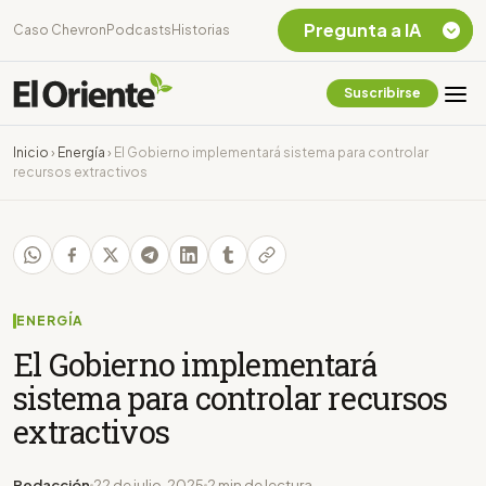
Pregunta a IA
Caso Chevron
Podcasts
Historias
Suscribirse
Quiero Información
sobre el Caso
Inicio
›
Energía
›
El Gobierno implementará sistema para controlar
Chevron Ecuador
recursos extractivos
Listar destinos
turísticos de la
Amazonia Ecuatoriana
¿En que consiste la
tasa minera que rige en
Ecuador?
ENERGÍA
El Gobierno implementará
sistema para controlar recursos
extractivos
Redacción
22 de julio, 2025
2 min de lectura