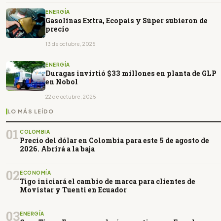
ENERGÍA
Gasolinas Extra, Ecopaís y Súper subieron de
precio
13 de octubre, 2025
ENERGÍA
Duragas invirtió $33 millones en planta de GLP
en Nobol
22 de octubre, 2025
LO MÁS LEÍDO
01
COLOMBIA
Precio del dólar en Colombia para este 5 de agosto de
2026. Abrirá a la baja
02
ECONOMÍA
Tigo iniciará el cambio de marca para clientes de
Movistar y Tuenti en Ecuador
03
ENERGÍA