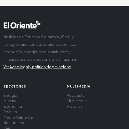
Noticias de Ecuador, Colombia y Perú, y
su región amazónica. Cubriendo política,
economía, energía, medio ambiente y
minería desde el corazón de la Amazonía
Ver Aviso legal y política de privacidad
SECCIONES
MULTIMEDIA
Energía
Podcasts
Minería
Multimedia
Economía
Historias
Política
Medio Ambiente
Nacionales
Perú