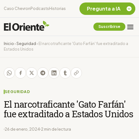
Pregunta a IA
Caso Chevron
Podcasts
Historias
Suscribirse
Quiero Información
sobre el Caso
Inicio
›
Seguridad
›
El narcotraficante 'Gato Farfán' fue extraditado a
Chevron Ecuador
Estados Unidos
Listar destinos
turísticos de la
Amazonia Ecuatoriana
¿En que consiste la
tasa minera que rige en
Ecuador?
SEGURIDAD
El narcotraficante 'Gato Farfán'
fue extraditado a Estados Unidos
26 de enero, 2024
2 min de lectura