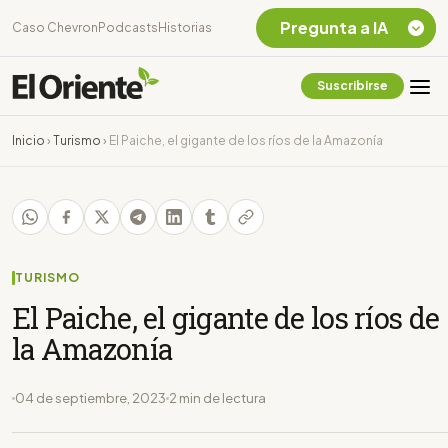
Pregunta a IA
Caso Chevron
Podcasts
Historias
Suscribirse
Quiero Información
sobre el Caso
Inicio
›
Turismo
›
El Paiche, el gigante de los ríos de la Amazonía
Chevron Ecuador
Listar destinos
turísticos de la
Amazonia Ecuatoriana
¿En que consiste la
tasa minera que rige en
TURISMO
Ecuador?
El Paiche, el gigante de los ríos de
la Amazonía
04 de septiembre, 2023
2 min de lectura