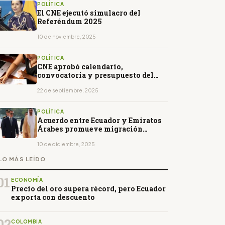
POLÍTICA
El CNE ejecutó simulacro del
Referéndum 2025
10 de noviembre, 2025
POLÍTICA
CNE aprobó calendario,
convocatoria y presupuesto del
Referéndum 2025
22 de septiembre, 2025
POLÍTICA
Acuerdo entre Ecuador y Emiratos
Árabes promueve migración
circular
10 de diciembre, 2025
LO MÁS LEÍDO
01
ECONOMÍA
Precio del oro supera récord, pero Ecuador
exporta con descuento
02
COLOMBIA