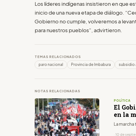
Los líderes indígenas insistieron en que est
inicio de una nueva etapa de diálogo. “Ced
Gobierno no cumple, volveremos a levant
para nuestros pueblos”, advirtieron.
TEMAS RELACIONADOS
paro nacional
Provincia de Imbabura
subsidio 
NOTAS RELACIONADAS
POLÍTICA
El Gob
en la 
La marcha t
· 10 de sept