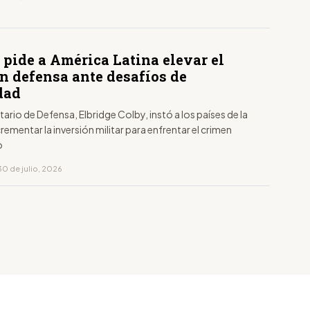
 pide a América Latina elevar el
en defensa ante desafíos de
dad
tario de Defensa, Elbridge Colby, instó a los países de la
crementar la inversión militar para enfrentar el crimen
o
30 de julio, 2026