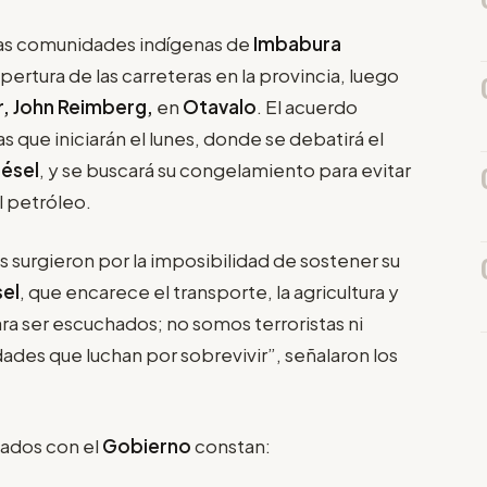
 las comunidades indígenas de
Imbabura
apertura de las carreteras en la provincia, luego
or, John Reimberg,
en
Otavalo
. El acuerdo
 que iniciarán el lunes, donde se debatirá el
iésel
, y se buscará su congelamiento para evitar
l petróleo.
s surgieron por la imposibilidad de sostener su
sel
, que encarece el transporte, la agricultura y
ra ser escuchados; no somos terroristas ni
des que luchan por sobrevivir”, señalaron los
zados con el
Gobierno
constan: