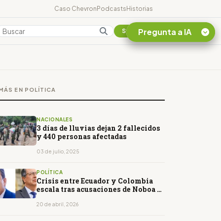
Caso Chevron
Podcasts
Historias
Pregunta a IA
Colombia
Suscribirse
Quiero Información
sobre el Caso
MÁS EN POLÍTICA
Chevron Ecuador
Listar destinos
turísticos de la
NACIONALES
Amazonia Ecuatoriana
3 días de lluvias dejan 2 fallecidos
y 440 personas afectadas
¿En que consiste la
tasa minera que rige en
03 de julio, 2025
Ecuador?
POLÍTICA
Crisis entre Ecuador y Colombia
escala tras acusaciones de Noboa y
anuncio de demanda de Petro
20 de abril, 2026