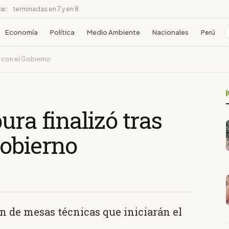
to:
terminadas en 7 y en 8
Economía
Política
Medio Ambiente
Nacionales
Perú
o con el Gobierno
ura finalizó tras
Gobierno
ón de mesas técnicas que iniciarán el