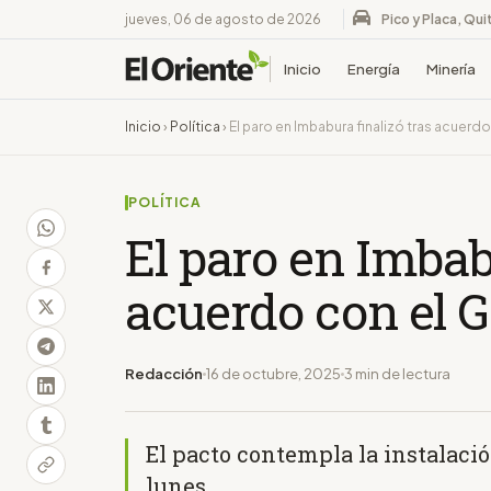
jueves, 06 de agosto de 2026
Pico y Placa, Qui
Inicio
Energía
Minería
Inicio
›
Política
›
El paro en Imbabura finalizó tras acuerd
POLÍTICA
El paro en Imbab
acuerdo con el 
Redacción
16 de octubre, 2025
3 min de lectura
El pacto contempla la instalaci
lunes