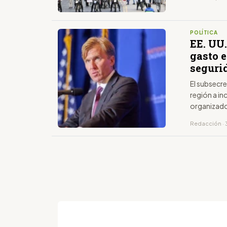
POLÍTICA
EE. UU.
gasto 
seguri
El subsecre
región a in
organizad
Redacción · 