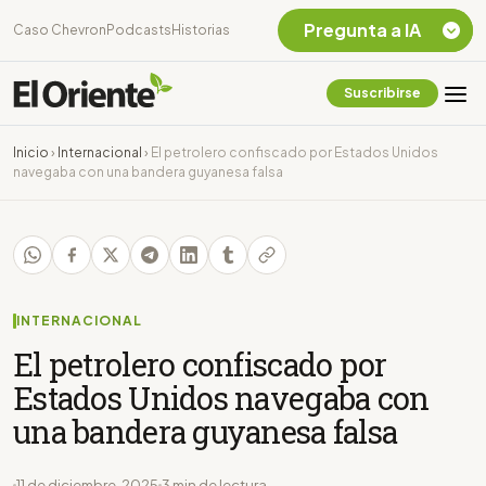
Pregunta a IA
Caso Chevron
Podcasts
Historias
Suscribirse
Quiero Información
sobre el Caso
Inicio
›
Internacional
›
El petrolero confiscado por Estados Unidos
Chevron Ecuador
navegaba con una bandera guyanesa falsa
Listar destinos
turísticos de la
Amazonia Ecuatoriana
¿En que consiste la
tasa minera que rige en
Ecuador?
INTERNACIONAL
El petrolero confiscado por
Estados Unidos navegaba con
una bandera guyanesa falsa
11 de diciembre, 2025
3 min de lectura