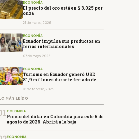
ECONOMÍA
El precio del oro está en $ 3.025 por
onza
21 de marzo, 2025
ECONOMÍA
Ecuador impulsa sus productos en
ferias internacionales
07 de mayo, 2025
ECONOMÍA
Turismo en Ecuador generó USD
81,9 millones durante feriado de
Carnaval
18 de febrero, 2026
LO MÁS LEÍDO
01
COLOMBIA
Precio del dólar en Colombia para este 5 de
agosto de 2026. Abrirá a la baja
02
ECONOMÍA