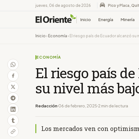
jueves, 06 de agosto de 2026
Pico y Placa, Qui
Inicio
Energía
Minería
Inicio
›
Economía
›
El riesgo país de Ecuador alcanzó su
ECONOMÍA
El riesgo país d
su nivel más baj
Redacción
06 de febrero, 2025
2 min de lectura
Los mercados ven con optimismo 