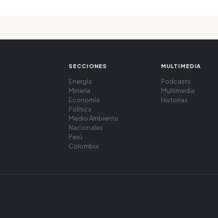
SECCIONES
MULTIMEDIA
Energía
Podcasts
Minería
Multimedia
Economía
Historias
Política
Medio Ambiente
Nacionales
Perú
Colombia