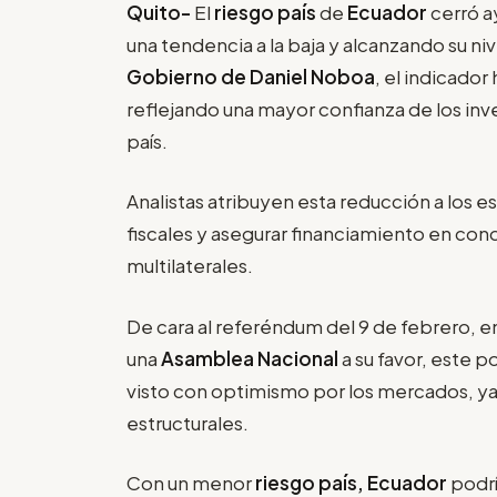
Quito-
El
riesgo país
de
Ecuador
cerró a
una tendencia a la baja y alcanzando su ni
Gobierno de Daniel Noboa
, el indicado
reflejando una mayor confianza de los inv
país.
Analistas atribuyen esta reducción a los e
fiscales y asegurar financiamiento en co
multilaterales.
De cara al referéndum del 9 de febrero, e
una
Asamblea Nacional
a su favor, este 
visto con optimismo por los mercados, ya 
estructurales.
Con un menor
riesgo país, Ecuador
podrí