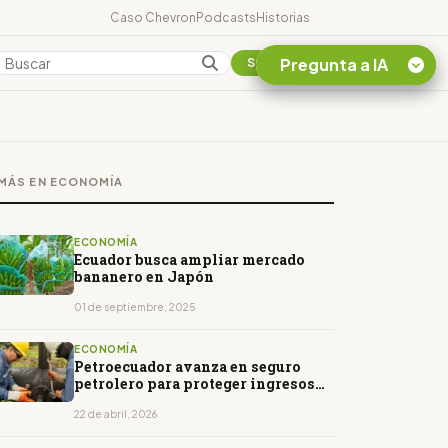
Caso Chevron
Podcasts
Historias
Pregunta a IA
Colombia
Suscribirse
Quiero Información
sobre el Caso
MÁS EN ECONOMÍA
Chevron Ecuador
Listar destinos
turísticos de la
ECONOMÍA
Amazonia Ecuatoriana
Ecuador busca ampliar mercado
bananero en Japón
¿En que consiste la
tasa minera que rige en
01 de septiembre, 2025
Ecuador?
ECONOMÍA
Petroecuador avanza en seguro
petrolero para proteger ingresos
ante caída del WTI
22 de abril, 2026