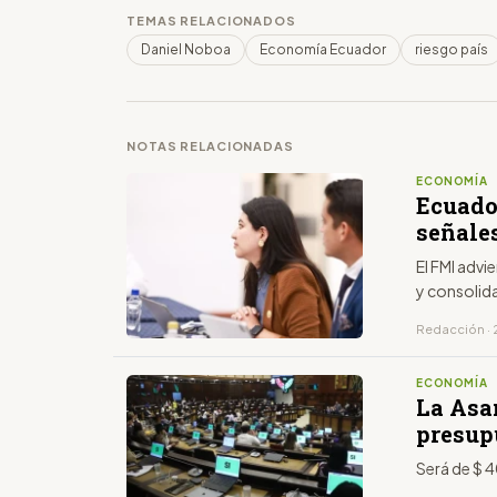
TEMAS RELACIONADOS
Daniel Noboa
Economía Ecuador
riesgo país
NOTAS RELACIONADAS
ECONOMÍA
Ecuado
señale
El FMI advi
y consolida
Redacción · 
ECONOMÍA
La Asa
presup
Será de $ 4