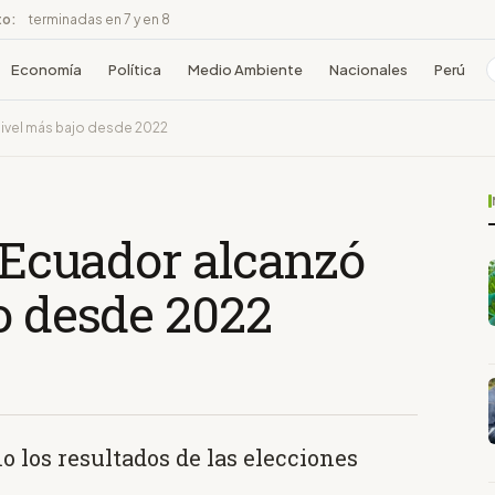
to:
terminadas en 7 y en 8
Economía
Política
Medio Ambiente
Nacionales
Perú
 nivel más bajo desde 2022
e Ecuador alcanzó
o desde 2022
los resultados de las elecciones