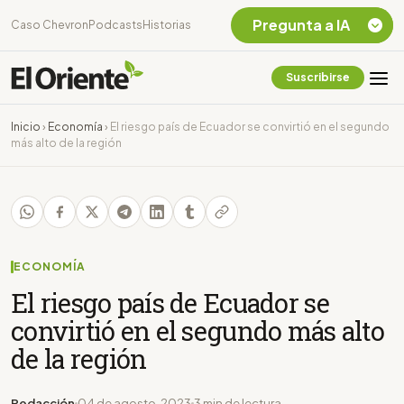
Pregunta a IA
Caso Chevron
Podcasts
Historias
Suscribirse
Quiero Información
sobre el Caso
Inicio
›
Economía
›
El riesgo país de Ecuador se convirtió en el segundo
Chevron Ecuador
más alto de la región
Listar destinos
turísticos de la
Amazonia Ecuatoriana
¿En que consiste la
tasa minera que rige en
Ecuador?
ECONOMÍA
El riesgo país de Ecuador se
convirtió en el segundo más alto
de la región
Redacción
04 de agosto, 2023
3 min de lectura