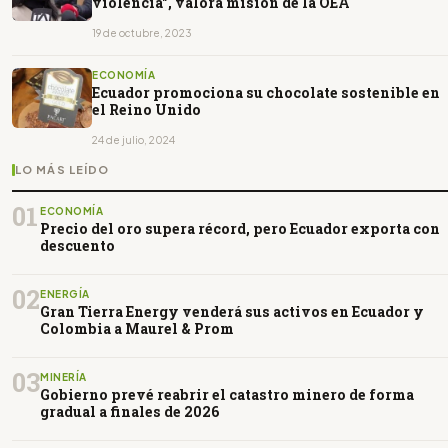
violencia", valora misión de la OEA
19 de octubre, 2023
ECONOMÍA
Ecuador promociona su chocolate sostenible en
el Reino Unido
24 de julio, 2024
LO MÁS LEÍDO
01
ECONOMÍA
Precio del oro supera récord, pero Ecuador exporta con
descuento
02
ENERGÍA
Gran Tierra Energy venderá sus activos en Ecuador y
Colombia a Maurel & Prom
03
MINERÍA
Gobierno prevé reabrir el catastro minero de forma
gradual a finales de 2026