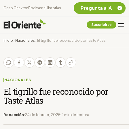
Pregunta a IA
Caso Chevron
Podcasts
Historias
Suscribirse
Quiero Información
sobre el Caso
Inicio
›
Nacionales
›
El tigrillo fue reconocido por Taste Atlas
Chevron Ecuador
Listar destinos
turísticos de la
Amazonia Ecuatoriana
¿En que consiste la
tasa minera que rige en
NACIONALES
Ecuador?
El tigrillo fue reconocido por
Taste Atlas
Redacción
24 de febrero, 2025
2 min de lectura