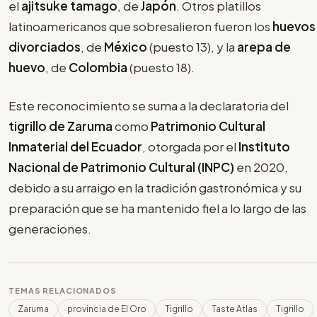
el
ajitsuke tamago
, de
Japón
. Otros platillos
latinoamericanos que sobresalieron fueron los
huevos
divorciados
, de
México
(puesto 13), y la
arepa de
huevo
, de
Colombia
(puesto 18).
Este reconocimiento se suma a la declaratoria del
tigrillo de Zaruma
como
Patrimonio Cultural
Inmaterial del Ecuador
, otorgada por el
Instituto
Nacional de Patrimonio Cultural (INPC)
en 2020,
debido a su arraigo en la tradición gastronómica y su
preparación que se ha mantenido fiel a lo largo de las
generaciones.
TEMAS RELACIONADOS
Zaruma
provincia de El Oro
Tigrillo
Taste Atlas
Tigrillo