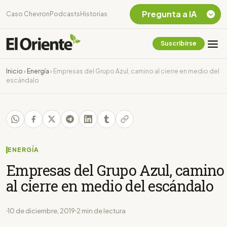
Pregunta a IA
Caso Chevron
Podcasts
Historias
Suscribirse
Quiero Información
sobre el Caso
Inicio
›
Energía
›
Empresas del Grupo Azul, camino al cierre en medio del
Chevron Ecuador
escándalo
Listar destinos
turísticos de la
Amazonia Ecuatoriana
¿En que consiste la
tasa minera que rige en
Ecuador?
ENERGÍA
Empresas del Grupo Azul, camino
al cierre en medio del escándalo
10 de diciembre, 2019
2 min de lectura