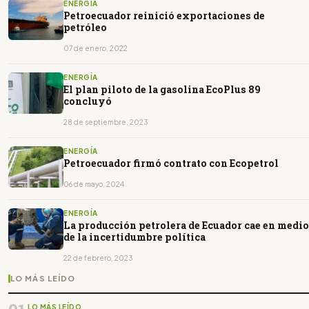
ENERGÍA
Petroecuador reinició exportaciones de
petróleo
07 de enero, 2022
ENERGÍA
El plan piloto de la gasolina EcoPlus 89
concluyó
28 de septiembre, 2023
ENERGÍA
Petroecuador firmó contrato con Ecopetrol
06 de mayo, 2024
ENERGÍA
La producción petrolera de Ecuador cae en medio
de la incertidumbre política
22 de febrero, 2023
LO MÁS LEÍDO
LO MÁS LEÍDO