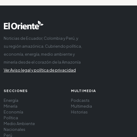
Noticias de Ecuador, Colombia y Perú, y
su región amazónica. Cubriendo política,
economía, energía, medio ambiente y
minería desde el corazón de la Amazonía
Ver Aviso legal y política de privacidad
SECCIONES
MULTIMEDIA
Energía
Podcasts
Minería
Multimedia
Economía
Historias
Política
Medio Ambiente
Nacionales
Perú