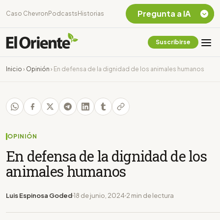
Pregunta a IA
Caso Chevron
Podcasts
Historias
Suscribirse
Quiero Información
sobre el Caso
Inicio
›
Opinión
›
En defensa de la dignidad de los animales humanos
Chevron Ecuador
Listar destinos
turísticos de la
Amazonia Ecuatoriana
¿En que consiste la
tasa minera que rige en
OPINIÓN
Ecuador?
En defensa de la dignidad de los
animales humanos
Luis Espinosa Goded
18 de junio, 2024
2 min de lectura