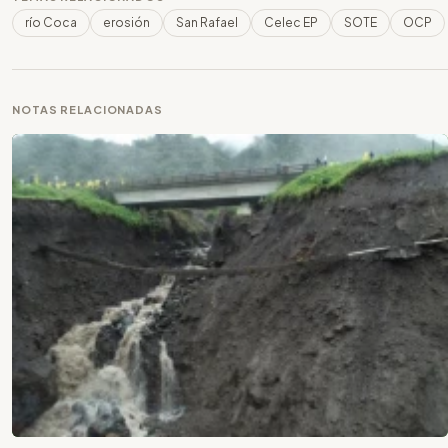
río Coca
erosión
San Rafael
Celec EP
SOTE
OCP
NOTAS RELACIONADAS