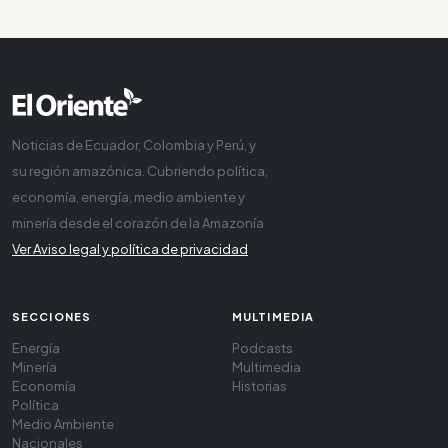
Noticias de Ecuador, Colombia y Perú, y
su región amazónica. Cubriendo política,
economía, energía, medio ambiente y
minería desde el corazón de la Amazonía
Ver Aviso legal y política de privacidad
SECCIONES
MULTIMEDIA
Energía
Podcasts
Minería
Multimedia
Economía
Historias
Política
Medio Ambiente
Nacionales