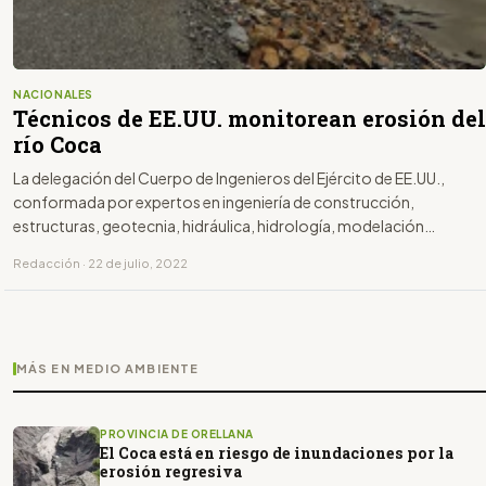
NACIONALES
Técnicos de EE.UU. monitorean erosión del
río Coca
La delegación del Cuerpo de Ingenieros del Ejército de EE.UU.,
conformada por expertos en ingeniería de construcción,
estructuras, geotecnia, hidráulica, hidrología, modelación
matemática y modelación física, recorrió las obras que se ejecutan
Redacción · 22 de julio, 2022
en el río Coca.
MÁS EN MEDIO AMBIENTE
PROVINCIA DE ORELLANA
El Coca está en riesgo de inundaciones por la
erosión regresiva