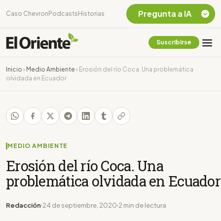
Pregunta a IA
Caso Chevron
Podcasts
Historias
Suscribirse
Quiero Información
sobre el Caso
Inicio
›
Medio Ambiente
›
Erosión del río Coca. Una problemática
Chevron Ecuador
olvidada en Ecuador
Listar destinos
turísticos de la
Amazonia Ecuatoriana
¿En que consiste la
tasa minera que rige en
Ecuador?
MEDIO AMBIENTE
Erosión del río Coca. Una
problemática olvidada en Ecuador
Redacción
24 de septiembre, 2020
2 min de lectura