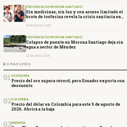
PROVINCIA DE MORONA SANTIAGO
Sin medicinas, sin luz y con acceso limitado el
brote de tosferina revela la crisis sanitaria en
Taisha
16 de marzo, 2026
PROVINCIA DE MORONA SANTIAGO
Colapso de puente en Morona Santiago deja sin
agua a sector de Méndez
22 de abril, 2026
LO MÁS LEÍDO
01
ECONOMÍA
Precio del oro supera récord, pero Ecuador exporta con
descuento
02
COLOMBIA
Precio del dólar en Colombia para este 5 de agosto de
2026. Abrirá a la baja
03
ENERGÍA