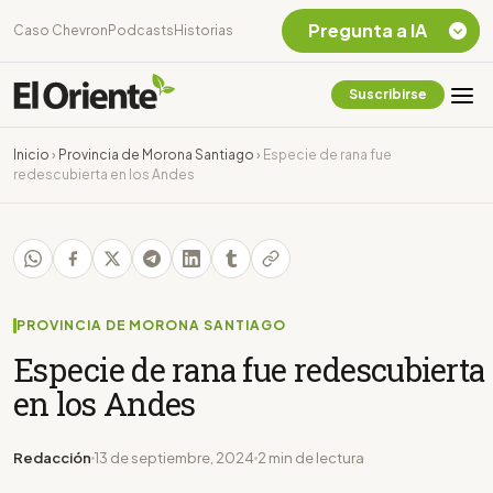
Pregunta a IA
Caso Chevron
Podcasts
Historias
Suscribirse
Quiero Información
sobre el Caso
Inicio
›
Provincia de Morona Santiago
›
Especie de rana fue
Chevron Ecuador
redescubierta en los Andes
Listar destinos
turísticos de la
Amazonia Ecuatoriana
¿En que consiste la
tasa minera que rige en
Ecuador?
PROVINCIA DE MORONA SANTIAGO
Especie de rana fue redescubierta
en los Andes
Redacción
13 de septiembre, 2024
2 min de lectura