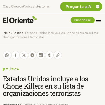
Pregunta a IA
Caso Chevron
Podcasts
Historias
Suscribirse
Quiero Información
sobre el Caso
Inicio
›
Política
›
Estados Unidos incluye a los Chone Killers en su lista
Chevron Ecuador
de organizaciones terroristas
Listar destinos
turísticos de la
Amazonia Ecuatoriana
¿En que consiste la
tasa minera que rige en
Ecuador?
POLÍTICA
Estados Unidos incluye a los
Chone Killers en su lista de
organizaciones terroristas
Redacción
02 de julio, 2026
2 min de lectura