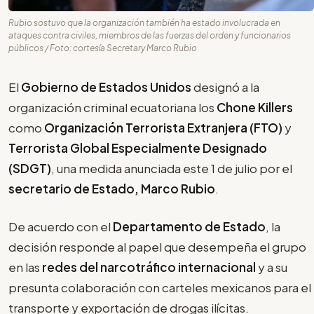
Rubio sostuvo que la organización también ha estado involucrada en
ataques contra civiles, miembros de las fuerzas del orden y funcionarios
públicos / Foto: cortesía Secretary Marco Rubio
El
Gobierno de Estados Unidos
designó a la
organización criminal ecuatoriana los
Chone Killers
como
Organización Terrorista Extranjera (FTO)
y
Terrorista Global Especialmente Designado
(SDGT)
, una medida anunciada este 1 de julio por el
secretario de Estado, Marco Rubio
.
De acuerdo con el
Departamento de Estado
, la
decisión responde al papel que desempeña el grupo
en las
redes del narcotráfico internacional
y a su
presunta colaboración con carteles mexicanos para el
transporte y exportación de drogas ilícitas.