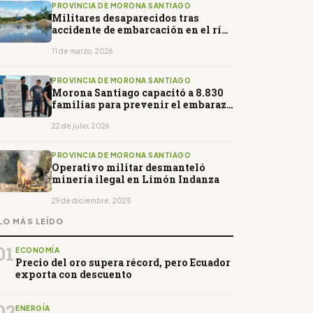
PROVINCIA DE MORONA SANTIAGO
Militares desaparecidos tras
accidente de embarcación en el río
Santiago, en Tiwintza
11 de marzo, 2026
PROVINCIA DE MORONA SANTIAGO
Morona Santiago capacitó a 8.830
familias para prevenir el embarazo
adolescente
22 de julio, 2026
PROVINCIA DE MORONA SANTIAGO
Operativo militar desmanteló
minería ilegal en Limón Indanza
29 de diciembre, 2025
LO MÁS LEÍDO
01
ECONOMÍA
Precio del oro supera récord, pero Ecuador
exporta con descuento
02
ENERGÍA