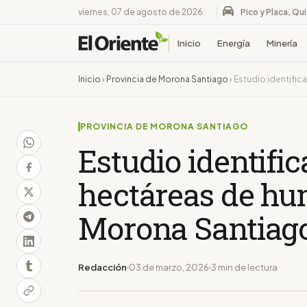
viernes, 07 de agosto de 2026
Pico y Placa, Qu
Inicio
Energía
Minería
Inicio
›
Provincia de Morona Santiago
›
Estudio identific
PROVINCIA DE MORONA SANTIAGO
Estudio identifi
hectáreas de hu
Morona Santiag
Redacción
03 de marzo, 2026
3 min de lectura