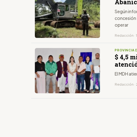
Abanico
Según info
concesión 
operar
Redacción · 1
PROVINCIA 
$ 4,5 m
atenci
El MDH ati
Redacción · 