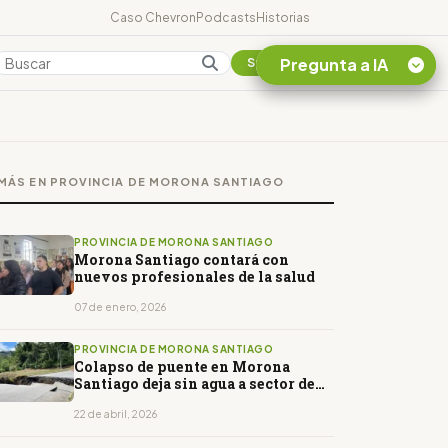
Caso Chevron
Podcasts
Historias
Pregunta a IA
Colombia
Suscribirse
Quiero Información
sobre el Caso
MÁS EN PROVINCIA DE MORONA SANTIAGO
Chevron Ecuador
Listar destinos
turísticos de la
PROVINCIA DE MORONA SANTIAGO
Amazonia Ecuatoriana
Morona Santiago contará con
nuevos profesionales de la salud
¿En que consiste la
tasa minera que rige en
07 de enero, 2026
Ecuador?
PROVINCIA DE MORONA SANTIAGO
Colapso de puente en Morona
Santiago deja sin agua a sector de
Méndez
22 de abril, 2026