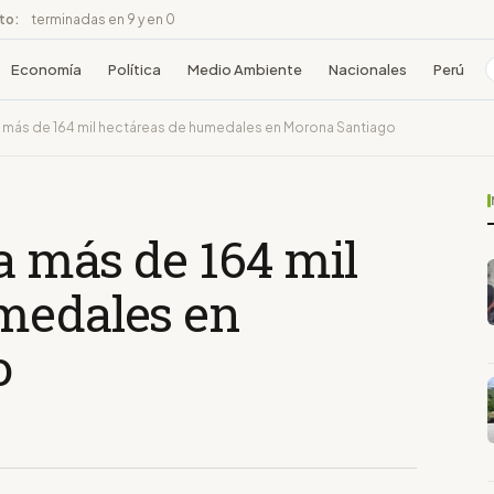
ito:
terminadas en 9 y en 0
Economía
Política
Medio Ambiente
Nacionales
Perú
a más de 164 mil hectáreas de humedales en Morona Santiago
ca más de 164 mil
medales en
o