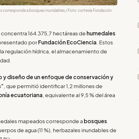
s corresponde a bosques inundables / Foto: cortesía Fundación
concentra 164.375,7 hectáreas de
humedales
 presentado por
Fundación EcoCiencia
. Estos
a regulación hídrica, el almacenamiento de
idad.
y diseño de un enfoque de conservación y
s”
, que permitió identificar 1,2 millones de
nía ecuatoriana
, equivalente al 9,5 % del área
humedales mapeados corresponde a
bosques
 cuerpos de agua (11 %), herbazales inundables de
3 %).