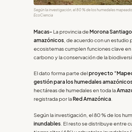
Según la investigación, el 80 % de los humedales mapeado
EcoCiencia
Macas-
La provincia de
Morona Santiago
amazónicos
, de acuerdo con un estudio
ecosistemas cumplen funciones clave en l
carbono y la conservación de la biodivers
El dato forma parte del
proyecto “Mapeo 
gestión para los humedales amazónico
hectáreas de humedales en toda la
Amazo
registrada por la
Red Amazónica
.
Según la investigación, el 80 % de los 
inundables
. El resto se distribuye entre
tierras altas (4 %) y arbustales inundables (