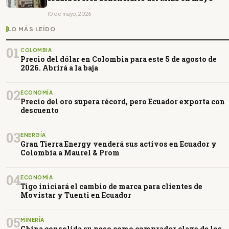
10 de mayo, 2026
LO MÁS LEÍDO
01
COLOMBIA
Precio del dólar en Colombia para este 5 de agosto de
2026. Abrirá a la baja
02
ECONOMÍA
Precio del oro supera récord, pero Ecuador exporta con
descuento
03
ENERGÍA
Gran Tierra Energy venderá sus activos en Ecuador y
Colombia a Maurel & Prom
04
ECONOMÍA
Tigo iniciará el cambio de marca para clientes de
Movistar y Tuenti en Ecuador
05
MINERÍA
China consolida su peso como comprador clave de los