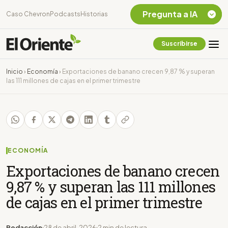
Pregunta a IA
Caso Chevron
Podcasts
Historias
Suscribirse
Quiero Información
sobre el Caso
Inicio
›
Economía
›
Exportaciones de banano crecen 9,87 % y superan
Chevron Ecuador
las 111 millones de cajas en el primer trimestre
Listar destinos
turísticos de la
Amazonia Ecuatoriana
¿En que consiste la
tasa minera que rige en
Ecuador?
ECONOMÍA
Exportaciones de banano crecen
9,87 % y superan las 111 millones
de cajas en el primer trimestre
Redacción
28 de abril, 2026
2 min de lectura