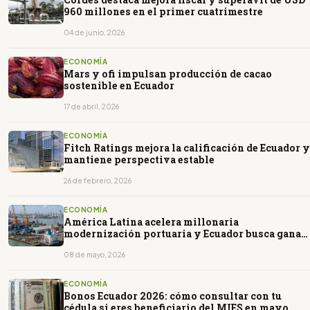
960 millones en el primer cuatrimestre
04 de junio, 2026
ECONOMÍA
Mars y ofi impulsan producción de cacao
sostenible en Ecuador
17 de abril, 2026
ECONOMÍA
Fitch Ratings mejora la calificación de Ecuador y
mantiene perspectiva estable
26 de febrero, 2026
ECONOMÍA
América Latina acelera millonaria
modernización portuaria y Ecuador busca ganar
espacio en el Pacífico
08 de mayo, 2026
ECONOMÍA
Bonos Ecuador 2026: cómo consultar con tu
cédula si eres beneficiario del MIES en mayo