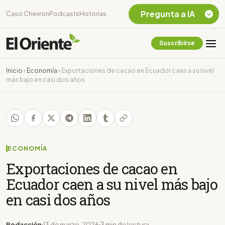
Pregunta a IA
Caso Chevron
Podcasts
Historias
Suscribirse
Quiero Información
sobre el Caso
Inicio
›
Economía
›
Exportaciones de cacao en Ecuador caen a su nivel
Chevron Ecuador
más bajo en casi dos años
Listar destinos
turísticos de la
Amazonia Ecuatoriana
¿En que consiste la
tasa minera que rige en
Ecuador?
ECONOMÍA
Exportaciones de cacao en
Ecuador caen a su nivel más bajo
en casi dos años
Redacción
13 de marzo, 2026
3 min de lectura