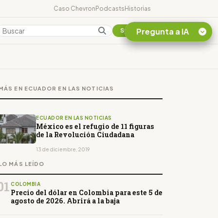
Caso Chevron
Podcasts
Historias
Pregunta a IA
Colombia
Suscribirse
Quiero Información
sobre el Caso
MÁS EN ECUADOR EN LAS NOTICIAS
Chevron Ecuador
Listar destinos
turísticos de la
ECUADOR EN LAS NOTICIAS
Amazonia Ecuatoriana
México es el refugio de 11 figuras
de la Revolución Ciudadana
¿En que consiste la
tasa minera que rige en
13 de diciembre, 2019
Ecuador?
LO MÁS LEÍDO
01
COLOMBIA
Precio del dólar en Colombia para este 5 de
agosto de 2026. Abrirá a la baja