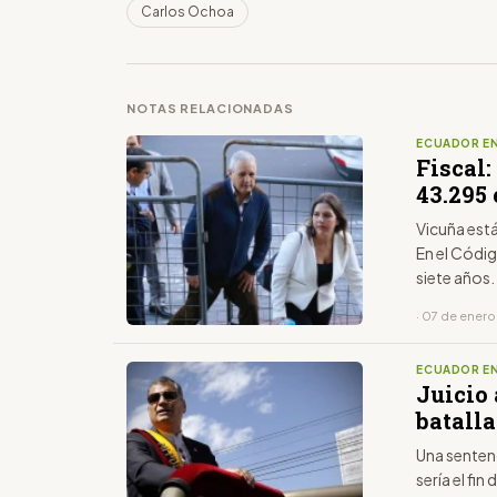
Carlos Ochoa
NOTAS RELACIONADAS
ECUADOR EN
Fiscal
43.295
Vicuña está
En el Códig
siete años.
· 07 de ener
ECUADOR EN
Juicio 
batalla
Una senten
sería el fi