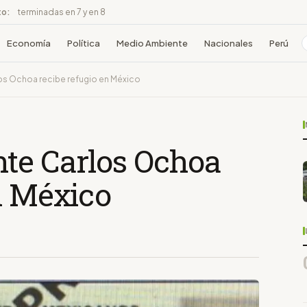
to:
terminadas en 7 y en 8
Economía
Política
Medio Ambiente
Nacionales
Perú
os Ochoa recibe refugio en México
te Carlos Ochoa
n México