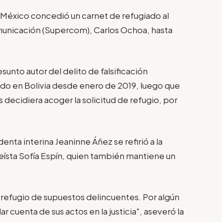
 México concedió un carnet de refugiado al
unicación (Supercom), Carlos Ochoa, hasta
unto autor del delito de falsificación
do en Bolivia desde enero de 2019, luego que
decidiera acoger la solicitud de refugio, por
nta interina Jeaninne Áñez se refirió a la
leísta Sofía Espín, quien también mantiene un
 refugio de supuestos delincuentes. Por algún
ar cuenta de sus actos en la justicia", aseveró la