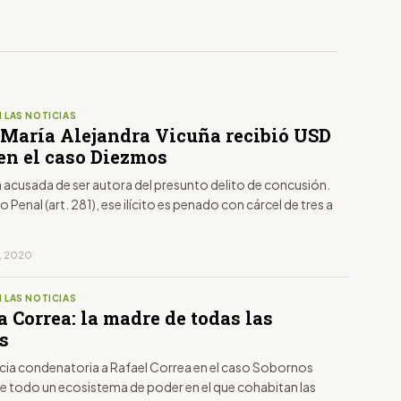
 LAS NOTICIAS
: María Alejandra Vicuña recibió USD
 en el caso Diezmos
 acusada de ser autora del presunto delito de concusión.
o Penal (art. 281), ese ilícito es penado con cárcel de tres a
o, 2020
 LAS NOTICIAS
a Correa: la madre de todas las
s
cia condenatoria a Rafael Correa en el caso Sobornos
n de todo un ecosistema de poder en el que cohabitan las