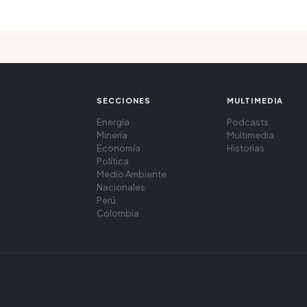
SECCIONES
MULTIMEDIA
Energía
Podcasts
Minería
Multimedia
Economía
Historias
Política
Medio Ambiente
Nacionales
Perú
Colombia