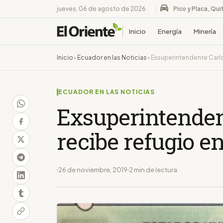
jueves, 06 de agosto de 2026
Pico y Placa, Qui
Inicio
Energía
Minería
Inicio
›
Ecuador en las Noticias
›
Exsuperintendente Carl
ECUADOR EN LAS NOTICIAS
Exsuperintenden
recibe refugio e
26 de noviembre, 2019
2 min de lectura