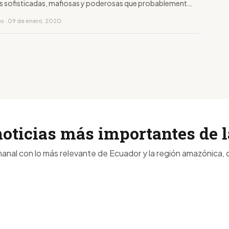
s sofisticadas, mafiosas y poderosas que probablemente
ido en la reciente historia del Ecuador.
es · 09 de enero, 2020
noticias más importantes de
anal con lo más relevante de Ecuador y la región amazónica, d