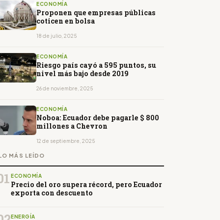
ECONOMÍA
Proponen que empresas públicas
coticen en bolsa
18 de julio, 2025
ECONOMÍA
Riesgo país cayó a 595 puntos, su
nivel más bajo desde 2019
26 de noviembre, 2025
ECONOMÍA
Noboa: Ecuador debe pagarle $ 800
millones a Chevron
12 de septiembre, 2025
LO MÁS LEÍDO
01
ECONOMÍA
Precio del oro supera récord, pero Ecuador
exporta con descuento
02
ENERGÍA