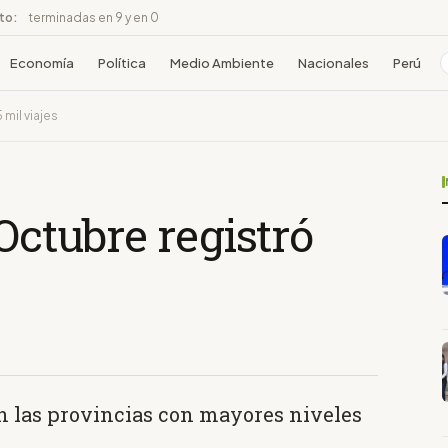
ito:
terminadas en 9 y en 0
Economía
Política
Medio Ambiente
Nacionales
Perú
mil viajes
Octubre registró
 las provincias con mayores niveles