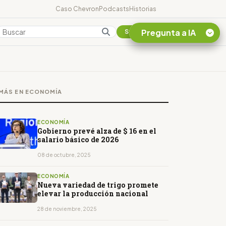
Caso Chevron
Podcasts
Historias
Pregunta a IA
Colombia
Suscribirse
Quiero Información
sobre el Caso
MÁS EN ECONOMÍA
Chevron Ecuador
Listar destinos
turísticos de la
ECONOMÍA
Amazonia Ecuatoriana
Gobierno prevé alza de $ 16 en el
salario básico de 2026
¿En que consiste la
tasa minera que rige en
08 de octubre, 2025
Ecuador?
ECONOMÍA
Nueva variedad de trigo promete
elevar la producción nacional
28 de noviembre, 2025