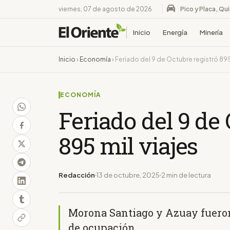
viernes, 07 de agosto de 2026
Pico y Placa, Qu
Inicio
Energía
Minería
Inicio
›
Economía
›
Feriado del 9 de Octubre registró 895 
ECONOMÍA
Feriado del 9 de 
895 mil viajes
Redacción
13 de octubre, 2025
2 min de lectura
Morona Santiago y Azuay fueron
de ocupación