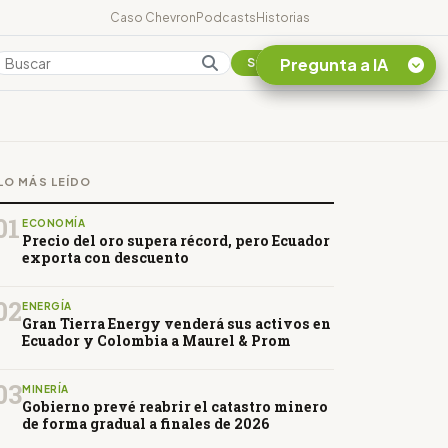
Caso Chevron
Podcasts
Historias
Pregunta a IA
Colombia
Suscribirse
Quiero Información
sobre el Caso
LO MÁS LEÍDO
Chevron Ecuador
Listar destinos
01
ECONOMÍA
turísticos de la
Precio del oro supera récord, pero Ecuador
Amazonia Ecuatoriana
exporta con descuento
¿En que consiste la
tasa minera que rige en
02
ENERGÍA
Ecuador?
Gran Tierra Energy venderá sus activos en
Ecuador y Colombia a Maurel & Prom
03
MINERÍA
Gobierno prevé reabrir el catastro minero
de forma gradual a finales de 2026