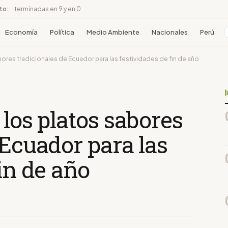
ito:
terminadas en 9 y en 0
Economía
Política
Medio Ambiente
Nacionales
Perú
bores tradicionales de Ecuador para las festividades de fin de año
 los platos sabores
 Ecuador para las
in de año