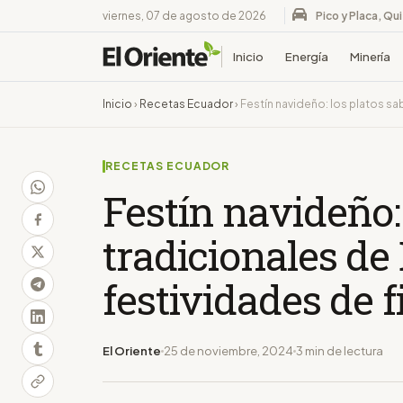
viernes, 07 de agosto de 2026
Pico y Placa, Qu
Inicio
Energía
Minería
Inicio
›
Recetas Ecuador
›
Festín navideño: los platos sa
RECETAS ECUADOR
Festín navideño:
tradicionales de
festividades de f
El Oriente
25 de noviembre, 2024
3 min de lectura