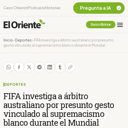
Pregunta a IA
Caso Chevron
Podcasts
Historias
Suscribirse
Quiero Información
sobre el Caso
Inicio
›
Deportes
›
FIFA investiga a árbitro australiano por presunto
Chevron Ecuador
gesto vinculado al supremacismo blanco durante el Mundial
Listar destinos
turísticos de la
Amazonia Ecuatoriana
¿En que consiste la
tasa minera que rige en
Ecuador?
DEPORTES
FIFA investiga a árbitro
australiano por presunto gesto
vinculado al supremacismo
blanco durante el Mundial