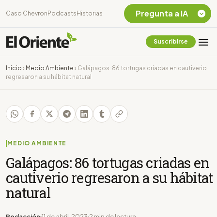
Pregunta a IA
Caso Chevron
Podcasts
Historias
Suscribirse
Quiero Información
sobre el Caso
Inicio
›
Medio Ambiente
›
Galápagos: 86 tortugas criadas en cautiverio
Chevron Ecuador
regresaron a su hábitat natural
Listar destinos
turísticos de la
Amazonia Ecuatoriana
¿En que consiste la
tasa minera que rige en
Ecuador?
MEDIO AMBIENTE
Galápagos: 86 tortugas criadas en
cautiverio regresaron a su hábitat
natural
Redacción
11 de abril, 2023
2 min de lectura