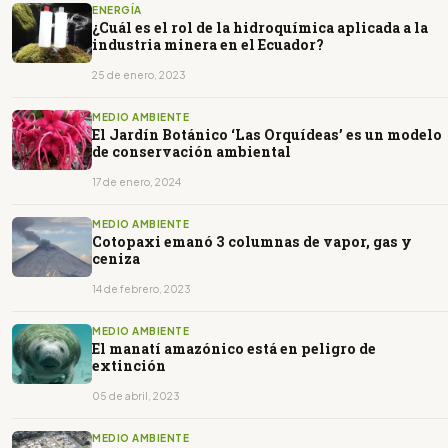
ENERGÍA
¿Cuál es el rol de la hidroquímica aplicada a la
industria minera en el Ecuador?
25 de enero, 2023
MEDIO AMBIENTE
El Jardín Botánico ‘Las Orquídeas’ es un modelo
de conservación ambiental
17 de enero, 2024
MEDIO AMBIENTE
Cotopaxi emanó 3 columnas de vapor, gas y
ceniza
14 de febrero, 2023
MEDIO AMBIENTE
El manatí amazónico está en peligro de
extinción
05 de abril, 2023
MEDIO AMBIENTE