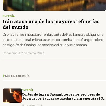
ENERGÍA
Irán ataca una de las mayores refinerías
del mundo
Drones iraníes impactaron en la planta de Ras Tanura y obligaron a
su cierre temporal, mientras un barco bomba hundió un petrolero
en el golfo de Omán y los precios del crudo se disparan.
Redacción · 02 de marzo, 2026
MÁS EN ENERGÍA
ENERGÍA
Cortes de luz en Sucumbíos: estos sectores de
Joya de los Sachas se quedarán sin energía el 30
de mayo
29 de mayo, 2026