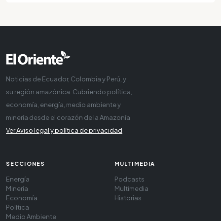
Noticias de Ecuador, Colombia y Perú, y
su región amazónica. Cubriendo política,
economía, energía, medio ambiente y
minería desde el corazón de la Amazonía
Ver Aviso legal y política de privacidad
SECCIONES
MULTIMEDIA
Energía
Podcasts
Minería
Multimedia
Economía
Historias
Política
Medio Ambiente