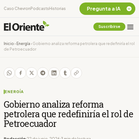
Pregunta a IA
Caso Chevron
Podcasts
Historias
Suscribirse
Quiero Información
sobre el Caso
Inicio
›
Energía
›
Gobierno analiza reforma petrolera que redefiniría el rol
Chevron Ecuador
de Petroecuador
Listar destinos
turísticos de la
Amazonia Ecuatoriana
¿En que consiste la
tasa minera que rige en
Ecuador?
ENERGÍA
Gobierno analiza reforma
petrolera que redefiniría el rol de
Petroecuador
Redacción
22 de junio, 2026
3 min de lectura