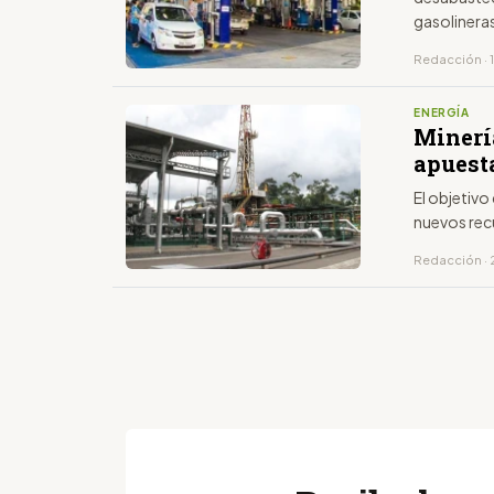
gasolinera
Redacción · 
ENERGÍA
Minería
apuesta
El objetivo
nuevos rec
Redacción ·