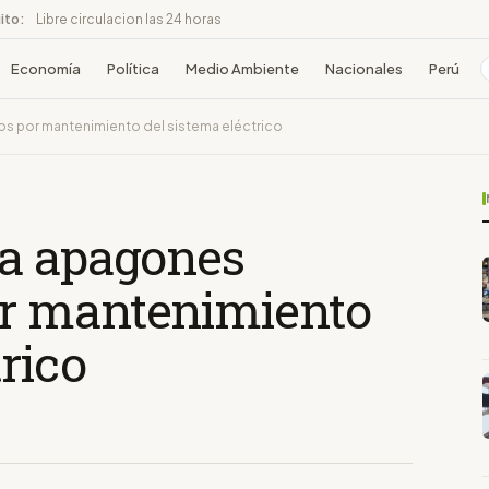
ito:
Libre circulacion las 24 horas
Economía
Política
Medio Ambiente
Nacionales
Perú
 por mantenimiento del sistema eléctrico
ia apagones
r mantenimiento
rico