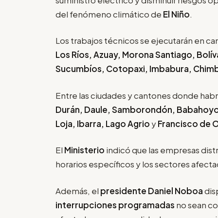
del fenómeno climático de
El Niño
.
Los trabajos técnicos se ejecutarán en ca
Los Ríos, Azuay, Morona Santiago, Bolív
Sucumbíos, Cotopaxi, Imbabura, Chim
Entre las ciudades y cantones donde ha
Durán, Daule, Samborondón, Babahoyo,
Loja, Ibarra, Lago Agrio
y
Francisco de O
El
Ministerio
indicó que las empresas dis
horarios específicos y los sectores afecta
Además, el
presidente Daniel Noboa
dis
interrupciones programadas
no sean cob