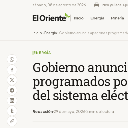
sábado, 08 de agosto de 2026
Pico y Placa, Qu
Inicio
Energía
Minería
Inicio
›
Energía
›
Gobierno anuncia apagones programados
ENERGÍA
Gobierno anunc
programados po
del sistema eléct
Redacción
29 de mayo, 2026
2 min de lectura