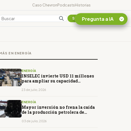
Caso Chevron
Podcasts
Historias
Pregunta a IA
Colombia
Suscribirse
Quiero Información
sobre el Caso
MÁS EN ENERGÍA
Chevron Ecuador
Listar destinos
turísticos de la
ENERGÍA
Amazonia Ecuatoriana
INSELEC invierte USD 11 millones
para ampliar su capacidad
¿En que consiste la
industrial
tasa minera que rige en
23 de julio, 2026
Ecuador?
ENERGÍA
Mayor inversión no frena la caída
de la producción petrolera de
Petroecuador
03 de julio, 2026