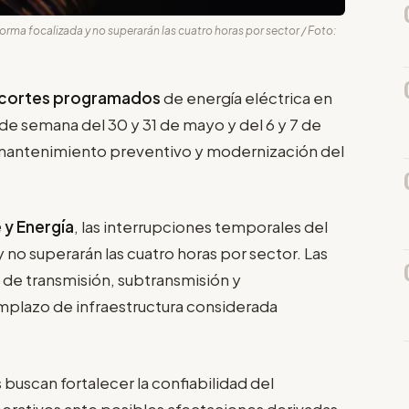
forma focalizada y no superarán las cuatro horas por sector / Foto:
cortes programados
de energía eléctrica en
s de semana del 30 y 31 de mayo y del 6 y 7 de
 mantenimiento preventivo y modernización del
 y Energía
, las interrupciones temporales del
y no superarán las cuatro horas por sector. Las
s de transmisión, subtransmisión y
mplazo de infraestructura considerada
 buscan fortalecer la confiabilidad del
operativos ante posibles afectaciones derivadas