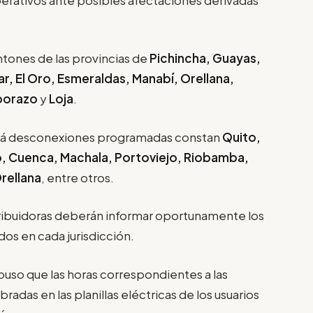
ntones de las provincias de
Pichincha, Guayas,
ar, El Oro, Esmeraldas, Manabí, Orellana,
borazo
y
Loja
.
brá desconexiones programadas constan
Quito,
 Cuenca, Machala, Portoviejo, Riobamba,
rellana
, entre otros.
tribuidoras deberán informar oportunamente los
dos en cada jurisdicción.
puso que las horas correspondientes a las
radas en las planillas eléctricas de los usuarios