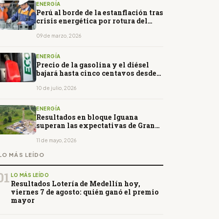
ENERGÍA
Perú al borde de la estanflación tras
crisis energética por rotura del
ducto de Camisea
09 de marzo, 2026
ENERGÍA
Precio de la gasolina y el diésel
bajará hasta cinco centavos desde
este 12 de julio
10 de julio, 2026
ENERGÍA
Resultados en bloque Iguana
superan las expectativas de Gran
Tierra
11 de mayo, 2026
LO MÁS LEÍDO
01
LO MÁS LEÍDO
Resultados Lotería de Medellín hoy,
viernes 7 de agosto: quién ganó el premio
mayor