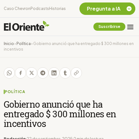
Pregunta a IA
Caso Chevron
Podcasts
Historias
Suscribirse
Quiero Información
sobre el Caso
Inicio
›
Política
›
Gobierno anunció que ha entregado $ 300 millones en
Chevron Ecuador
incentivos
Listar destinos
turísticos de la
Amazonia Ecuatoriana
¿En que consiste la
tasa minera que rige en
Ecuador?
POLÍTICA
Gobierno anunció que ha
entregado $ 300 millones en
incentivos
Redacción
22 de septiembre, 2025
2 min de lectura