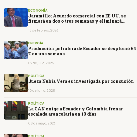
ECONOMÍA
Jaramillo: Acuerdo comercial con EE.UU. se
firmará en dos o tres semanas y eliminará
sobretasa para 50% de exportaciones
18 de febrero, 2026
ENERGÍA
Producción petrolera de Ecuador se desplomó 64
% en una semana
09 de julio, 2025
POLÍTICA
Jueza Nubia Vera es investigada por concusión
10 de junio, 2025
POLÍTICA
La CAN exige a Ecuador y Colombia frenar
escalada arancelaria en 10 días
08 de mayo, 2026
POLÍTICA