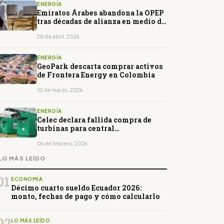
ENERGÍA
Emiratos Árabes abandona la OPEP
tras décadas de alianza en medio de
la crisis en Ormuz
28 de abril, 2026
ENERGÍA
GeoPark descarta comprar activos
de Frontera Energy en Colombia
10 de marzo, 2026
ENERGÍA
Celec declara fallida compra de
turbinas para central
termoeléctrica en Pascuales
06 de febrero, 2026
LO MÁS LEÍDO
01
ECONOMÍA
Décimo cuarto sueldo Ecuador 2026:
monto, fechas de pago y cómo calcularlo
02
LO MÁS LEÍDO