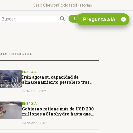
Caso Chevron
Podcasts
Historias
Pregunta a IA
Colombia
Suscribirse
Quiero Información
sobre el Caso
MÁS EN ENERGÍA
Chevron Ecuador
Listar destinos
turísticos de la
ENERGÍA
Amazonia Ecuatoriana
Irán agota su capacidad de
almacenamiento petrolero tras
¿En que consiste la
desplome de exportaciones
tasa minera que rige en
29 de abril, 2026
Ecuador?
ENERGÍA
Gobierno retiene más de USD 200
millones a Sinohydro hasta que
Coca Codo opere sin fallas
20 de abril, 2026