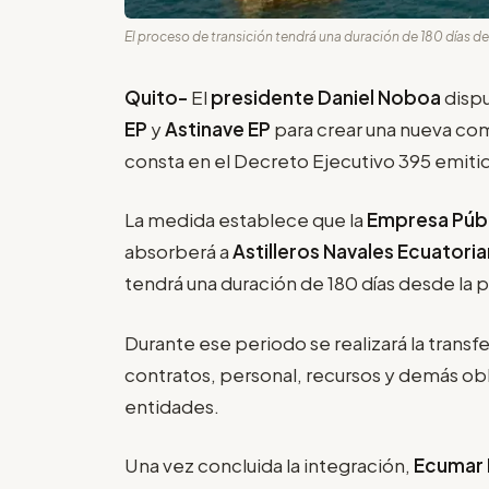
El proceso de transición tendrá una duración de 180 días de
Quito-
El
presidente Daniel Noboa
dispu
EP
y
Astinave EP
para crear una nueva co
consta en el Decreto Ejecutivo 395 emit
La medida establece que la
Empresa Públ
absorberá a
Astilleros Navales Ecuatoria
tendrá una duración de 180 días desde la p
Durante ese periodo se realizará la transf
contratos, personal, recursos y demás ob
entidades.
Una vez concluida la integración,
Ecumar 