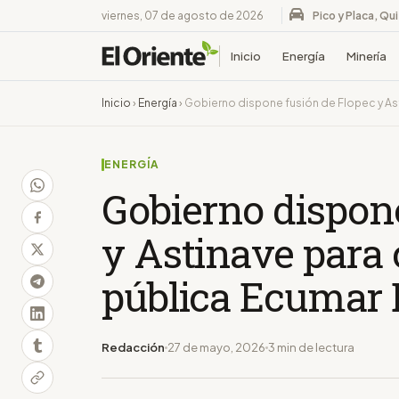
viernes, 07 de agosto de 2026
Pico y Placa, Qu
Inicio
Energía
Minería
Inicio
›
Energía
›
Gobierno dispone fusión de Flopec y Ast
ENERGÍA
Gobierno dispon
y Astinave para 
pública Ecumar
Redacción
27 de mayo, 2026
3 min de lectura