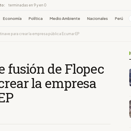
ito:
terminadas en 9 y en 0
Economía
Política
Medio Ambiente
Nacionales
Perú
inave para crear la empresa pública Ecumar EP
e fusión de Flopec
crear la empresa
 EP