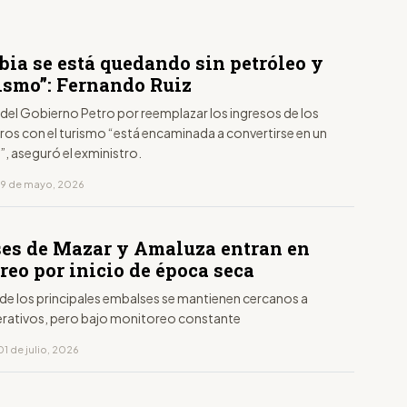
bia se está quedando sin petróleo y
rismo”: Fernando Ruiz
 del Gobierno Petro por reemplazar los ingresos de los
ros con el turismo “está encaminada a convertirse en un
”, aseguró el exministro.
19 de mayo, 2026
es de Mazar y Amaluza entran en
reo por inicio de época seca
 de los principales embalses se mantienen cercanos a
rativos, pero bajo monitoreo constante
1 de julio, 2026