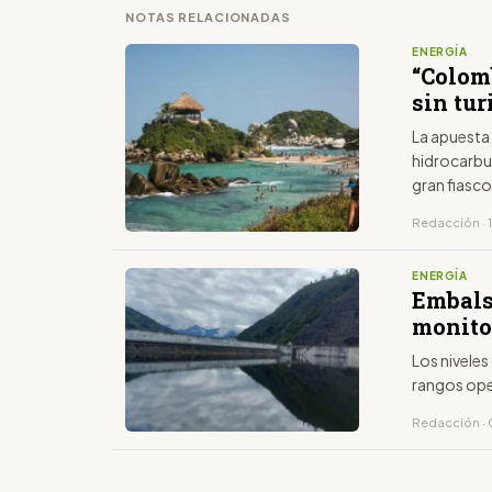
NOTAS RELACIONADAS
ENERGÍA
“Colom
sin tu
La apuesta
hidrocarbu
gran fiasco
Redacción · 
ENERGÍA
Embals
monito
Los niveles
rangos ope
Redacción · 0